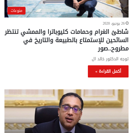
منوعات
26 يونيو، 2020
شاطئ الغرام وحمامات كليوباترا والممشي تنتظر
السائحين للإستمتاع بالطبيعة والتاريخ في
مطروح..صور
توجه الدكتور خالد ال
أكمل القراءة »
تحركات
مع
حكومية
الم
لحسم
..
قانون
إلي
الإيجار
الم
القديم..والبرلمان:
الم
جاهزون
للص