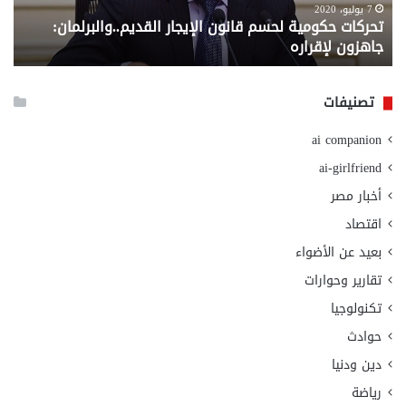
لإقراره
من
7 يوليو، 2020
تحركات حكومية لحسم قانون الإيجار القديم..والبرلمان:
م
وزا
جاهزون لإقراره
و
الت
الا
تصنيفات
ai companion
ai-girlfriend
أخبار مصر
اقتصاد
بعيد عن الأضواء
تقارير وحوارات
تكنولوجيا
حوادث
دين ودنيا
رياضة