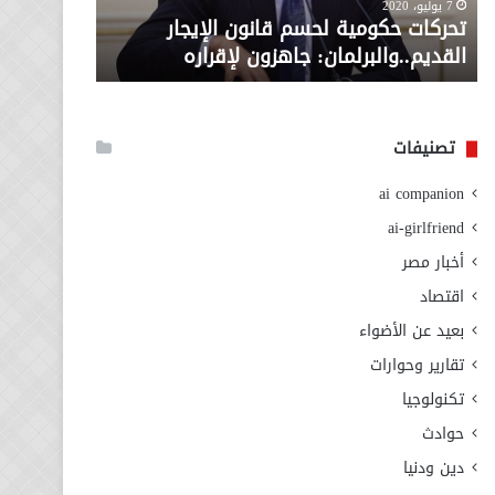
معاش المط
7 يوليو، 2020
لإقراره
من
تحركات حكومية لحسم قانون الإيجار
المطلوبة ل
وزارة
القديم..والبرلمان: جاهزون لإقراره
الاجتماعي
التضامن
الاجتماعي
تصنيفات
ai companion
ai-girlfriend
أخبار مصر
اقتصاد
بعيد عن الأضواء
تقارير وحوارات
تكنولوجيا
حوادث
دين ودنيا