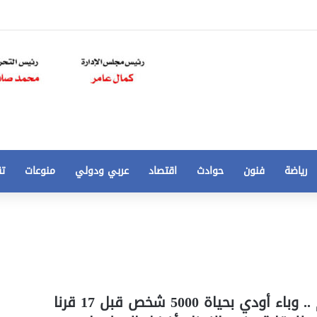
رياضة
فنون
حوادث
اقتصاد
عربي ودولي
منوعات
تق
تخفيض
سعر
المتر
من
250
21 أغسطس، 2020
الي
 مخالفات
تخفيض سعر المتر من 250 الي 50 جنيها
نهاية العالم .. وباء أودي بحياة 5000 شخص قبل 17 قرنا
50