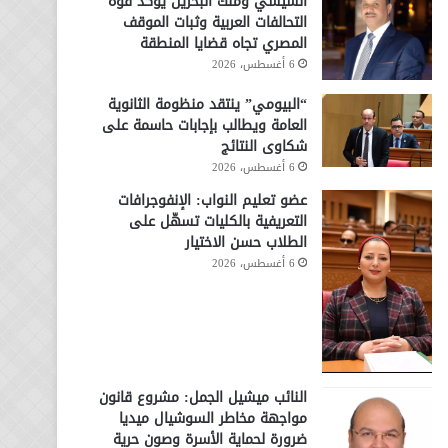
السيسي وملك البحرين يؤكد قوة
التحالفات العربية وثبات الموقف
المصري تجاه قضايا المنطقة
6 أغسطس، 2026
“البيومي” ينتقد منظومة الثانوية
العامة ويطالب بإجابات حاسمة على
شكاوى النتائج
6 أغسطس، 2026
عضو تعليم النواب: الإنفوجرافات
التعريفية بالكليات تسهّل على
الطلاب حسن الاختيار
6 أغسطس، 2026
النائب ميشيل الجمل: مشروع قانون
مواجهة مخاطر السوشيال ميديا
ضرورة لحماية الأسرة وصون حرية