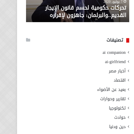
معاش المط
7 يوليو، 2020
لإقراره
من
تحركات حكومية لحسم قانون الإيجار
المطلوبة ل
وزارة
القديم..والبرلمان: جاهزون لإقراره
الاجتماعي
التضامن
الاجتماعي
تصنيفات
ai companion
ai-girlfriend
أخبار مصر
اقتصاد
بعيد عن الأضواء
تقارير وحوارات
تكنولوجيا
حوادث
دين ودنيا