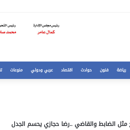
رياضة
فنون
حوادث
اقتصاد
عربي ودولي
منوعات
تق
تخفيض
سعر
المتر
من
250
21 أغسطس، 2020
الي
 مخالفات
تخفيض سعر المتر من 250 الي 50 جنيها
 مثل الضابط والقاضي ..رضا حجازي يحسم الجدل
50