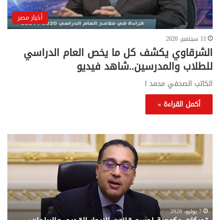
أخبار مصر
11 سبتمبر، 2020
الشرقاوي يكشف كل ما يخص العام الدراسي
للطلاب والمدرسين..شاهد فيديو
الكاتب الصحفي محمد ا
أكمل القراءة »
تحركات
مع
حكومية
الم
لحسم
..
قانون
إلي
الإيجار
الم
القديم..والبرلمان:
الم
جاهزون
للص
لإقراره
من
7 يوليو، 2020