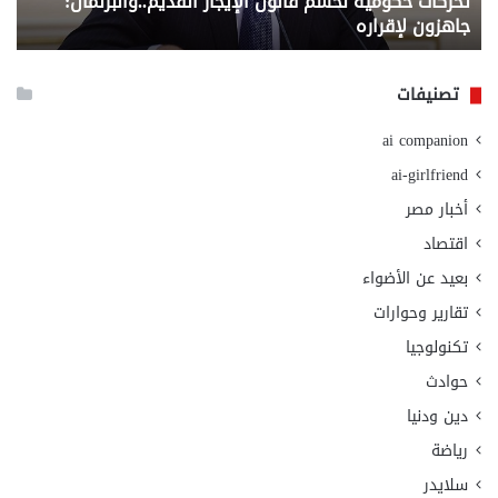
تحركات حكومية لحسم قانون الإيجار القديم..والبرلمان:
م
وزا
جاهزون لإقراره
و
الت
الا
تصنيفات
ai companion
ai-girlfriend
أخبار مصر
اقتصاد
بعيد عن الأضواء
تقارير وحوارات
تكنولوجيا
حوادث
دين ودنيا
رياضة
سلايدر