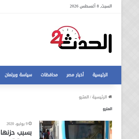
السبت, 8 أغسطس 2026
الرئيسية
أخبار مصر
محافظات
سياسة وبرلمان
عاجل
الرئيسية
/
المترو
تطورات
المترو
جديدة
في
أزمة
9 يوليو، 2020
12 أغسطس، 2020
مخالفات
عاجل تطورات جديدة في أزمة
بسبب حزنها 
البناء