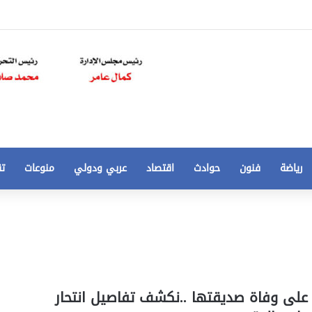
رياضة
فنون
حوادث
اقتصاد
عربي ودولي
منوعات
تق
تخفيض
سعر
المتر
من
250
21 أغسطس، 2020
الي
 مخالفات
تخفيض سعر المتر من 250 الي 50 جنيها
على وفاة صديقتها ..نكشف تفاصيل انتحار
50