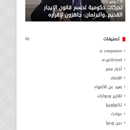
معاش المط
7 يوليو، 2020
لإقراره
من
تحركات حكومية لحسم قانون الإيجار
المطلوبة ل
وزارة
القديم..والبرلمان: جاهزون لإقراره
الاجتماعي
التضامن
الاجتماعي
تصنيفات
ai companion
ai-girlfriend
أخبار مصر
اقتصاد
بعيد عن الأضواء
تقارير وحوارات
تكنولوجيا
حوادث
دين ودنيا