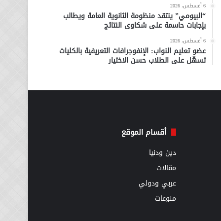
6 أغسطس، 2026
“البيومي” ينتقد منظومة الثانوية العامة ويطالب
بإجابات حاسمة على شكاوى النتائج
6 أغسطس، 2026
عضو تعليم النواب: الإنفوجرافات التعريفية بالكليات
تسهّل على الطلاب حسن الاختيار
أقسام الموقع
دين ودنيا
مقالات
عربي ودولي
منوعات