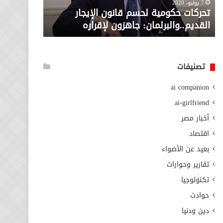
معاش المط
7 يوليو، 2020
لإقراره
من
تحركات حكومية لحسم قانون الإيجار
المطلوبة ل
وزارة
القديم..والبرلمان: جاهزون لإقراره
الاجتماعي
التضامن
الاجتماعي
تصنيفات
ai companion
ai-girlfriend
أخبار مصر
اقتصاد
بعيد عن الأضواء
تقارير وحوارات
تكنولوجيا
حوادث
دين ودنيا