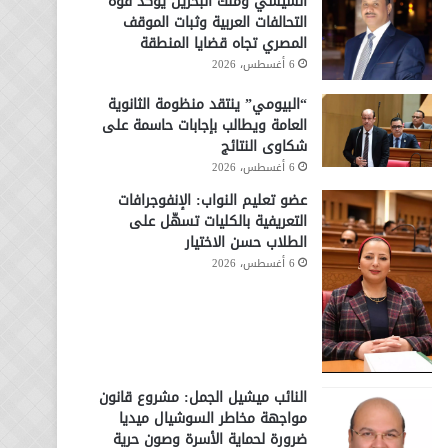
السيسي وملك البحرين يؤكد قوة
التحالفات العربية وثبات الموقف
المصري تجاه قضايا المنطقة
6 أغسطس، 2026
“البيومي” ينتقد منظومة الثانوية
العامة ويطالب بإجابات حاسمة على
شكاوى النتائج
6 أغسطس، 2026
عضو تعليم النواب: الإنفوجرافات
التعريفية بالكليات تسهّل على
الطلاب حسن الاختيار
6 أغسطس، 2026
النائب ميشيل الجمل: مشروع قانون
مواجهة مخاطر السوشيال ميديا
ضرورة لحماية الأسرة وصون حرية