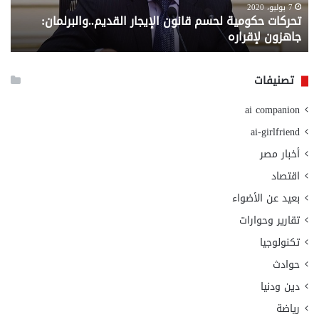
لإقراره
من
7 يوليو، 2020
تحركات حكومية لحسم قانون الإيجار القديم..والبرلمان:
م
وزا
جاهزون لإقراره
و
الت
الا
تصنيفات
ai companion
ai-girlfriend
أخبار مصر
اقتصاد
بعيد عن الأضواء
تقارير وحوارات
تكنولوجيا
حوادث
دين ودنيا
رياضة