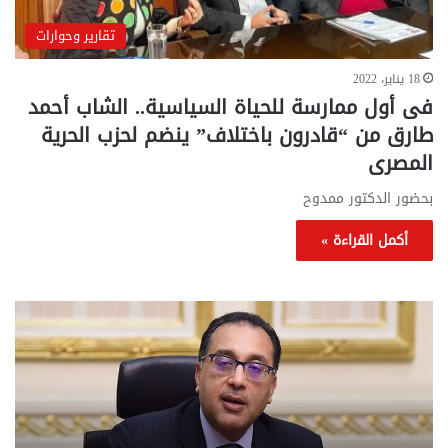
تقارير وحوارات
18 يناير، 2022
فى أول ممارسة للحياة السياسية.. الشاب أحمد
طارق من “قادرون باختلاف” ينضم لحزب الحرية
المصرى
بحضور الدكتور ممدوح
أكمل القراءة »
تحركات
مع
حكومية
الم
لحسم
..
قانون
إلي
الإيجار
الم
القديم..والبرلمان:
الم
جاهزون
للص