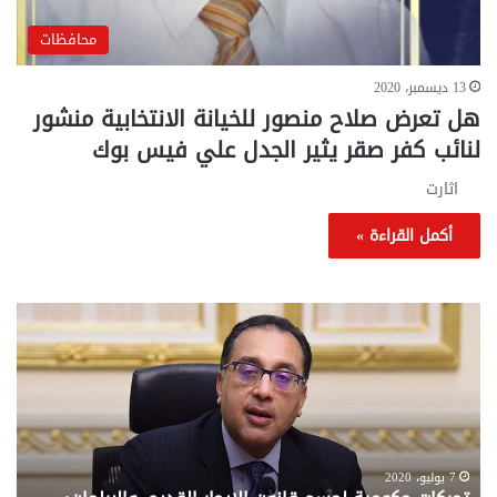
محافظات
13 ديسمبر، 2020
هل تعرض صلاح منصور للخيانة الانتخابية منشور
لنائب كفر صقر يثير الجدل علي فيس بوك
اثارت
أكمل القراءة »
تحركات
مع
حكومية
الم
لحسم
..
قانون
إلي
الإيجار
الم
القديم..والبرلمان:
الم
جاهزون
للص
لإقراره
من
7 يوليو، 2020