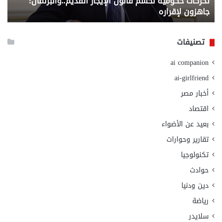
تحركات حكومية لحسم قانون الإيجار القديم..والبرلمان:
م
وزا
جاهزون لإقراره
و
الت
الا
تصنيفات
ai companion
ai-girlfriend
أخبار مصر
اقتصاد
بعيد عن الأضواء
تقارير وحوارات
تكنولوجيا
حوادث
دين ودنيا
رياضة
سلايدر