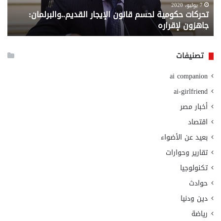
لإقراره
من
7 يوليو، 2020
تحركات حكومية لحسم قانون الإيجار القديم..والبرلمان:
م
وزا
جاهزون لإقراره
و
الت
الا
تصنيفات
ai companion
ai-girlfriend
أخبار مصر
اقتصاد
بعيد عن الأضواء
تقارير وحوارات
تكنولوجيا
حوادث
دين ودنيا
رياضة