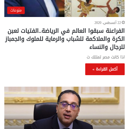
منوعات
22 أغسطس، 2020
الفراعنة سبقوا العالم في الرياضة..الفتيات لعبن
الكرة والملاكمة للشباب والرماية للملوك والجمباز
للرجال والنساء
اذا كانت مصر تمتلك ت
أكمل القراءة »
تحركات
مع
حكومية
الم
لحسم
..
قانون
إلي
الإيجار
الم
القديم..والبرلمان:
الم
جاهزون
للص