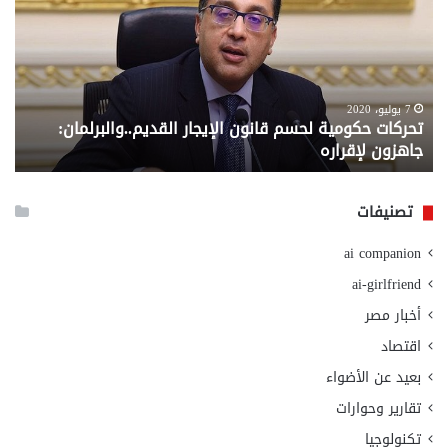
لحسم
..
قانون
إلي
الإيجار
الم
القديم..والبرلمان:
الم
جاهزون
للص
لإقراره
من
7 يوليو، 2020
تحركات حكومية لحسم قانون الإيجار القديم..والبرلمان:
م
وزا
جاهزون لإقراره
و
الت
الا
تصنيفات
ai companion
ai-girlfriend
أخبار مصر
اقتصاد
بعيد عن الأضواء
تقارير وحوارات
تكنولوجيا