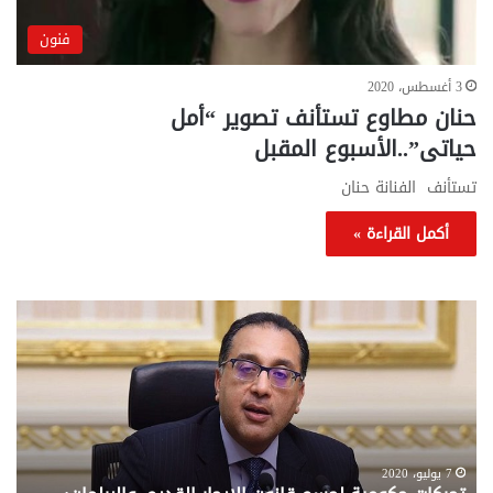
فنون
3 أغسطس، 2020
حنان مطاوع تستأنف تصوير “أمل
حياتى”..الأسبوع المقبل
تستأنف الفنانة حنان
أكمل القراءة »
تحركات
مع
حكومية
الم
لحسم
..
قانون
إلي
الإيجار
الم
القديم..والبرلمان:
الم
جاهزون
للص
لإقراره
من
7 يوليو، 2020