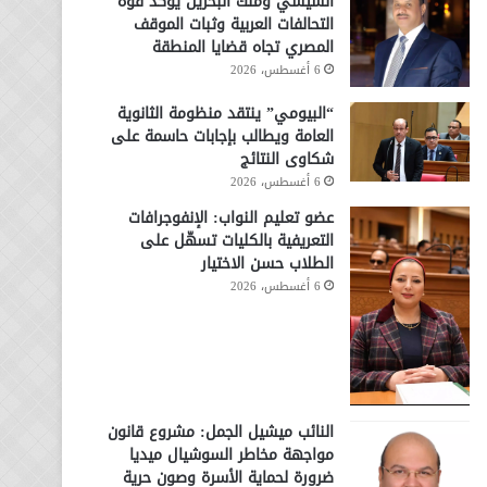
السيسي وملك البحرين يؤكد قوة
التحالفات العربية وثبات الموقف
المصري تجاه قضايا المنطقة
6 أغسطس، 2026
“البيومي” ينتقد منظومة الثانوية
العامة ويطالب بإجابات حاسمة على
شكاوى النتائج
6 أغسطس، 2026
عضو تعليم النواب: الإنفوجرافات
التعريفية بالكليات تسهّل على
الطلاب حسن الاختيار
6 أغسطس، 2026
النائب ميشيل الجمل: مشروع قانون
مواجهة مخاطر السوشيال ميديا
ضرورة لحماية الأسرة وصون حرية