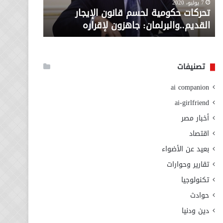
معاش المط
7 يوليو، 2020
لإقراره
من
تحركات حكومية لحسم قانون الإيجار
المطلوبة ل
وزارة
القديم..والبرلمان: جاهزون لإقراره
الاجتماعي
التضامن
الاجتماعي
تصنيفات
ai companion
ai-girlfriend
أخبار مصر
اقتصاد
بعيد عن الأضواء
تقارير وحوارات
تكنولوجيا
حوادث
دين ودنيا