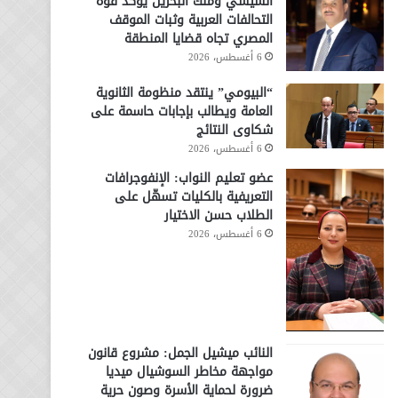
السيسي وملك البحرين يؤكد قوة
التحالفات العربية وثبات الموقف
المصري تجاه قضايا المنطقة
6 أغسطس، 2026
“البيومي” ينتقد منظومة الثانوية
العامة ويطالب بإجابات حاسمة على
شكاوى النتائج
6 أغسطس، 2026
عضو تعليم النواب: الإنفوجرافات
التعريفية بالكليات تسهّل على
الطلاب حسن الاختيار
6 أغسطس، 2026
النائب ميشيل الجمل: مشروع قانون
مواجهة مخاطر السوشيال ميديا
ضرورة لحماية الأسرة وصون حرية