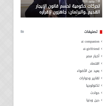
معاش المط
7 يوليو، 2020
لإقراره
من
تحركات حكومية لحسم قانون الإيجار
المطلوبة ل
وزارة
القديم..والبرلمان: جاهزون لإقراره
الاجتماعي
التضامن
الاجتماعي
تصنيفات
ai companion
ai-girlfriend
أخبار مصر
اقتصاد
بعيد عن الأضواء
تقارير وحوارات
تكنولوجيا
حوادث
دين ودنيا