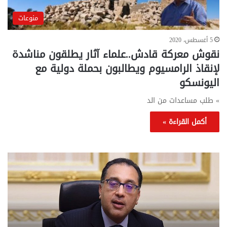
منوعات
5 أغسطس، 2020
نقوش معركة قادش..علماء آثار يطلقون مناشدة
لإنقاذ الرامسيوم ويطالبون بحملة دولية مع
اليونسكو
» طلب مساعدات من الد
أكمل القراءة »
تحركات
مع
حكومية
الم
لحسم
..
قانون
إلي
الإيجار
الم
القديم..والبرلمان:
الم
جاهزون
للص