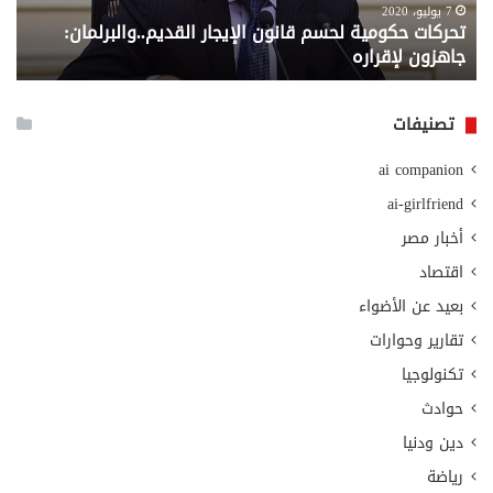
لإقراره
من
7 يوليو، 2020
تحركات حكومية لحسم قانون الإيجار القديم..والبرلمان:
م
وزا
جاهزون لإقراره
و
الت
الا
تصنيفات
ai companion
ai-girlfriend
أخبار مصر
اقتصاد
بعيد عن الأضواء
تقارير وحوارات
تكنولوجيا
حوادث
دين ودنيا
رياضة