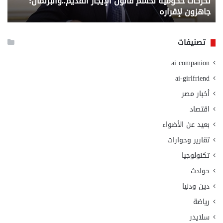
تحركات حكومية لحسم قانون الإيجار القديم..والبرلمان:
م
وزا
جاهزون لإقراره
و
الت
الا
تصنيفات
ai companion
ai-girlfriend
أخبار مصر
اقتصاد
بعيد عن الأضواء
تقارير وحوارات
تكنولوجيا
حوادث
دين ودنيا
رياضة
سلايدر