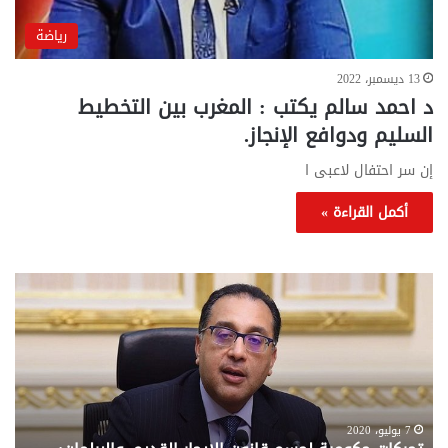
رياضة
13 ديسمبر، 2022
د احمد سالم يكتب : المغرب بين التخطيط
السليم ودوافع الإنجاز.
إن سر احتفال لاعبى ا
أكمل القراءة »
تحركات
مع
حكومية
الم
لحسم
..
قانون
إلي
الإيجار
الم
القديم..والبرلمان:
الم
جاهزون
للص
لإقراره
من
7 يوليو، 2020