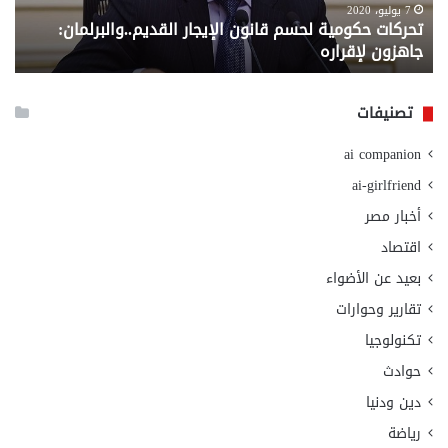
لإقراره
من
7 يوليو، 2020
تحركات حكومية لحسم قانون الإيجار القديم..والبرلمان:
م
وزا
جاهزون لإقراره
و
الت
الا
تصنيفات
ai companion
ai-girlfriend
أخبار مصر
اقتصاد
بعيد عن الأضواء
تقارير وحوارات
تكنولوجيا
حوادث
دين ودنيا
رياضة