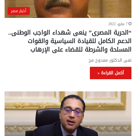
أخبار مصر
7 مايو، 2022
“الحرية المصرى” ينعى شهداء الواجب الوطنى..
الدعم الكامل للقيادة السياسية والقوات
المسلحة والشرطة للقضاء على الإرهاب
نعى الدكتور ممدوح مح
أكمل القراءة »
تحركات
مع
حكومية
الم
لحسم
..
قانون
إلي
الإيجار
الم
القديم..والبرلمان:
الم
جاهزون
للص