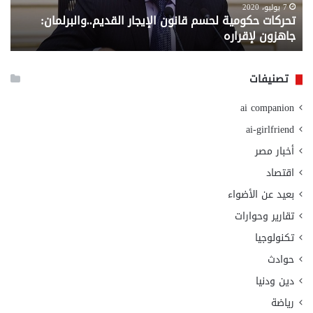
لإقراره
من
7 يوليو، 2020
تحركات حكومية لحسم قانون الإيجار القديم..والبرلمان:
م
وزا
جاهزون لإقراره
و
الت
الا
تصنيفات
ai companion
ai-girlfriend
أخبار مصر
اقتصاد
بعيد عن الأضواء
تقارير وحوارات
تكنولوجيا
حوادث
دين ودنيا
رياضة