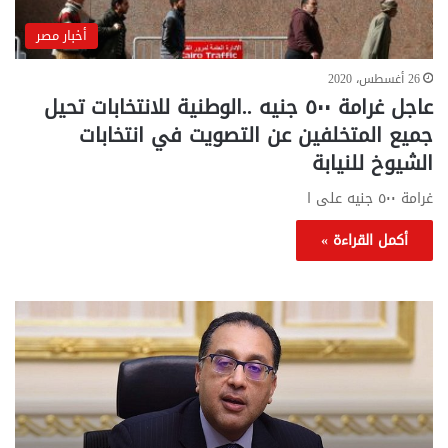
أخبار مصر
26 أغسطس، 2020
عاجل غرامة ٥٠٠ جنيه ..الوطنية للانتخابات تحيل
جميع المتخلفين عن التصويت في انتخابات
الشيوخ للنيابة
غرامة ٥٠٠ جنيه على ا
أكمل القراءة »
تحركات
مع
حكومية
الم
لحسم
..
قانون
إلي
الإيجار
الم
القديم..والبرلمان:
الم
جاهزون
للص