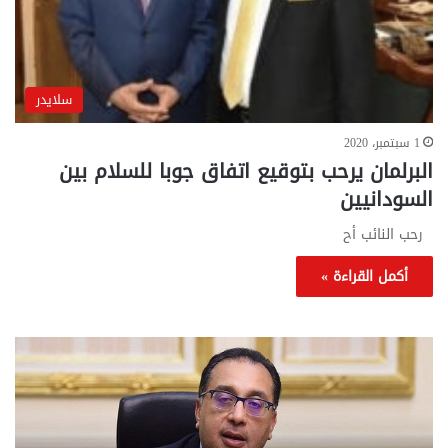
سلايدر
1 سبتمبر، 2020
البرلمان يرحب بتوقيع اتفاق جوبا للسلام بين
السودانيين
رحب النائب أح
أكمل القراءة »
تحركات
مع
حكومية
الم
لحسم
..
قانون
إلي
الإيجار
الم