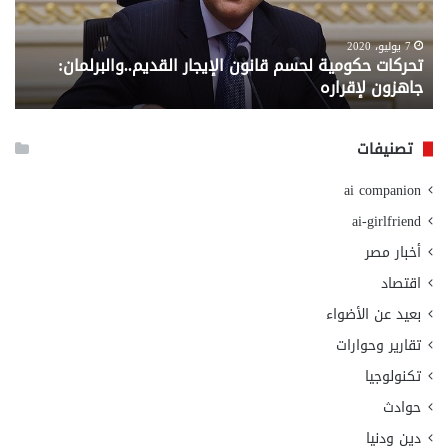
القديم..والبرلمان:
الم
جاهزون
للص
لإقراره
من
7 يوليو، 2020
تحركات حكومية لحسم قانون الإيجار القديم..والبرلمان:
م
وزا
جاهزون لإقراره
و
الت
الا
تصنيفات
ai companion
ai-girlfriend
أخبار مصر
اقتصاد
بعيد عن الأضواء
تقارير وحوارات
تكنولوجيا
حوادث
دين ودنيا