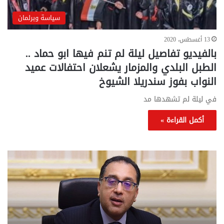
سياسة وبرلمان
13 أغسطس، 2020
بالفيديو تفاصيل ليلة لم تنم فيها ابو حماد ..
الطبل البلدي والمزمار يشعلان احتفالات عميد
النواب بفوز سندريلا الشيوخ
في ليلة لم تشهدها مد
أكمل القراءة »
تحركات
مع
حكومية
الم
لحسم
..
قانون
إلي
الإيجار
الم
القديم..والبرلمان:
الم
جاهزون
للص