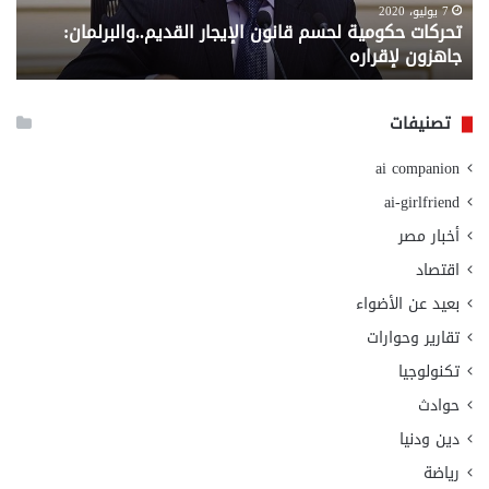
لإقراره
من
7 يوليو، 2020
تحركات حكومية لحسم قانون الإيجار القديم..والبرلمان:
م
وزا
جاهزون لإقراره
و
الت
الا
تصنيفات
ai companion
ai-girlfriend
أخبار مصر
اقتصاد
بعيد عن الأضواء
تقارير وحوارات
تكنولوجيا
حوادث
دين ودنيا
رياضة