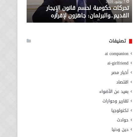
معاش المط
7 يوليو، 2020
لإقراره
من
تحركات حكومية لحسم قانون الإيجار
المطلوبة ل
وزارة
القديم..والبرلمان: جاهزون لإقراره
الاجتماعي
التضامن
الاجتماعي
تصنيفات
ai companion
ai-girlfriend
أخبار مصر
اقتصاد
بعيد عن الأضواء
تقارير وحوارات
تكنولوجيا
حوادث
دين ودنيا