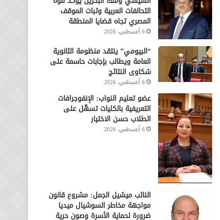
السيسي وملك البحرين يؤكد قوة
التحالفات العربية وثبات الموقف
المصري تجاه قضايا المنطقة
6 أغسطس، 2026
“البيومي” ينتقد منظومة الثانوية
العامة ويطالب بإجابات حاسمة على
شكاوى النتائج
6 أغسطس، 2026
عضو تعليم النواب: الإنفوجرافات
التعريفية بالكليات تسهّل على
الطلاب حسن الاختيار
6 أغسطس، 2026
النائب ميشيل الجمل: مشروع قانون
مواجهة مخاطر السوشيال ميديا
ضرورة لحماية الأسرة وصون حرية