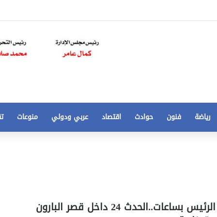
رياضة
فنون
حوادث
اقتصاد
عربي ودولي
منوعات
تق
تخفيض
سعر
المتر
من
250
21 أغسطس، 2020
الي
 مخالفات
تخفيض سعر المتر من 250 الي 50 جنيها
عقب إفتتاح الرئيس بساعات..الحدث 24 داخل قصر البارون
50