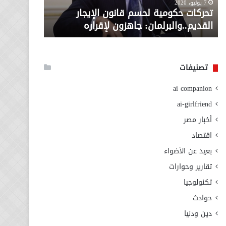
معاش المط
7 يوليو، 2020
لإقراره
من
تحركات حكومية لحسم قانون الإيجار
المطلوبة ل
وزارة
القديم..والبرلمان: جاهزون لإقراره
الاجتماعي
التضامن
الاجتماعي
تصنيفات
ai companion
ai-girlfriend
أخبار مصر
اقتصاد
بعيد عن الأضواء
تقارير وحوارات
تكنولوجيا
حوادث
دين ودنيا