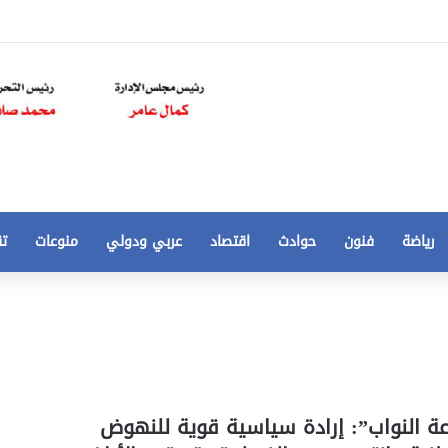
رياضة
فنون
حوادث
اقتصاد
عربي ودولي
منوعات
تق
تخفيض
سعر
المتر
من
250
21 أغسطس، 2020
الي
 مخالفات
تخفيض سعر المتر من 250 الي 50 جنيها
ة النواب”: إرادة سياسية قوية للنهوض
50