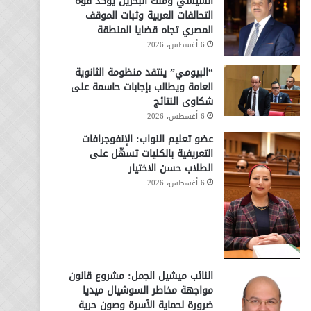
السيسي وملك البحرين يؤكد قوة
التحالفات العربية وثبات الموقف
المصري تجاه قضايا المنطقة
6 أغسطس، 2026
“البيومي” ينتقد منظومة الثانوية
العامة ويطالب بإجابات حاسمة على
شكاوى النتائج
6 أغسطس، 2026
عضو تعليم النواب: الإنفوجرافات
التعريفية بالكليات تسهّل على
الطلاب حسن الاختيار
6 أغسطس، 2026
النائب ميشيل الجمل: مشروع قانون
مواجهة مخاطر السوشيال ميديا
ضرورة لحماية الأسرة وصون حرية