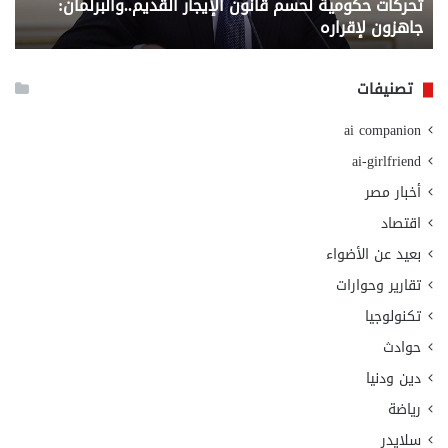
تحركات حكومية لحسم قانون الإيجار القديم..والبرلمان:
م
وزا
جاهزون لإقراره
و
الت
الا
تصنيفات
ai companion
ai-girlfriend
أخبار مصر
اقتصاد
بعيد عن الأضواء
تقارير وحوارات
تكنولوجيا
حوادث
دين ودنيا
رياضة
سلايدر