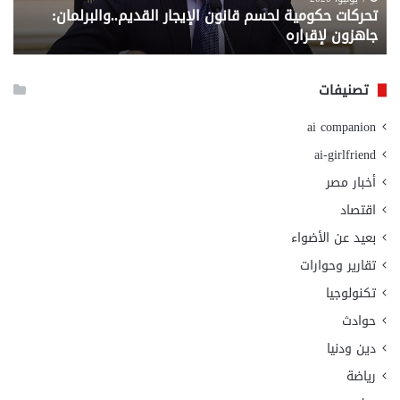
تحركات حكومية لحسم قانون الإيجار القديم..والبرلمان:
م
وزا
جاهزون لإقراره
و
الت
الا
تصنيفات
ai companion
ai-girlfriend
أخبار مصر
اقتصاد
بعيد عن الأضواء
تقارير وحوارات
تكنولوجيا
حوادث
دين ودنيا
رياضة