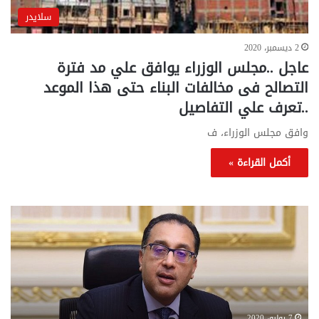
سلايدر
2 ديسمبر، 2020
عاجل ..مجلس الوزراء يوافق علي مد فترة
التصالح فى مخالفات البناء حتى هذا الموعد
..تعرف علي التفاصيل
وافق مجلس الوزراء، ف
أكمل القراءة »
تحركات
مع
حكومية
الم
لحسم
..
قانون
إلي
الإيجار
الم
القديم..والبرلمان:
الم
جاهزون
للص
لإقراره
من
7 يوليو، 2020