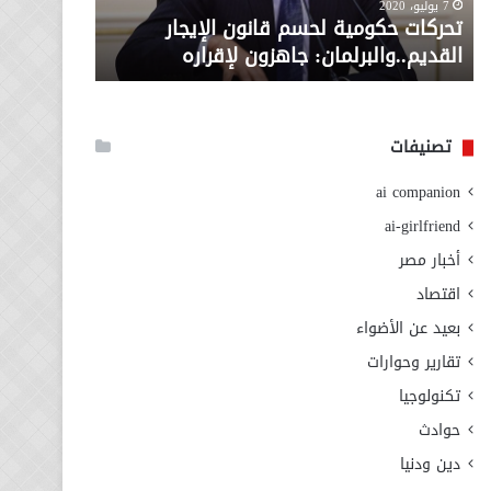
معاش المط
7 يوليو، 2020
لإقراره
من
تحركات حكومية لحسم قانون الإيجار
المطلوبة ل
وزارة
القديم..والبرلمان: جاهزون لإقراره
الاجتماعي
التضامن
الاجتماعي
تصنيفات
ai companion
ai-girlfriend
أخبار مصر
اقتصاد
بعيد عن الأضواء
تقارير وحوارات
تكنولوجيا
حوادث
دين ودنيا