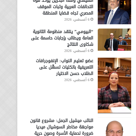
السيسي وملك البحرين يؤكد قوة
التحالفات العربية وثبات الموقف
المصري تجاه قضايا المنطقة
6 أغسطس، 2026
“البيومي” ينتقد منظومة الثانوية
العامة ويطالب بإجابات حاسمة على
شكاوى النتائج
6 أغسطس، 2026
عضو تعليم النواب: الإنفوجرافات
التعريفية بالكليات تسهّل على
الطلاب حسن الاختيار
6 أغسطس، 2026
النائب ميشيل الجمل: مشروع قانون
مواجهة مخاطر السوشيال ميديا
ضرورة لحماية الأسرة وصون حرية