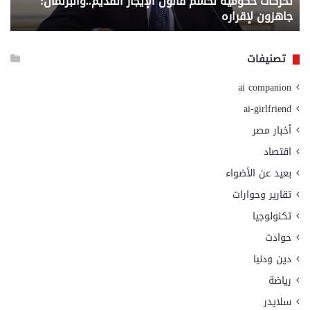
تحركات حكومية لحسم قانون الإيجار القديم..والبرلمان:
م
وزا
جاهزون لإقراره
و
الت
الا
تصنيفات
ai companion
ai-girlfriend
أخبار مصر
اقتصاد
بعيد عن الأضواء
تقارير وحوارات
تكنولوجيا
حوادث
دين ودنيا
رياضة
سلايدر