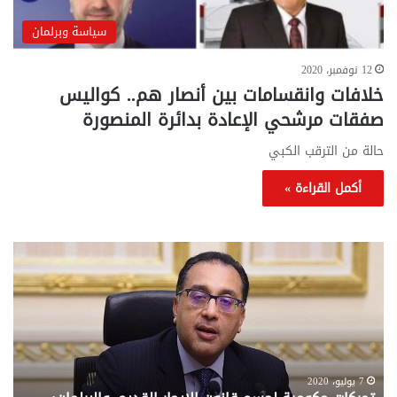
سياسة وبرلمان
12 نوفمبر، 2020
خلافات وانقسامات بين أنصار هم.. كواليس
صفقات مرشحي الإعادة بدائرة المنصورة
حالة من الترقب الكبي
أكمل القراءة »
تحركات
مع
حكومية
الم
لحسم
..
قانون
إلي
الإيجار
الم
القديم..والبرلمان:
الم
جاهزون
للص
لإقراره
من
7 يوليو، 2020