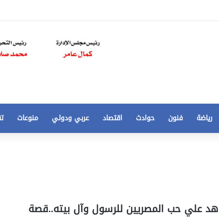
رياضة
فنون
حوادث
اقتصاد
عربي ودولي
منوعات
تق
تخفيض
سعر
المتر
من
250
21 أغسطس، 2020
الي
 مخالفات
تخفيض سعر المتر من 250 الي 50 جنيها
اهد ﻋﻠﻲ ﺣﺐ ﺍﻟﻤﺼﺮﻳﻴﻦ للرسول وآﻝ ﺑﻴﺘﻪ..قصة
50