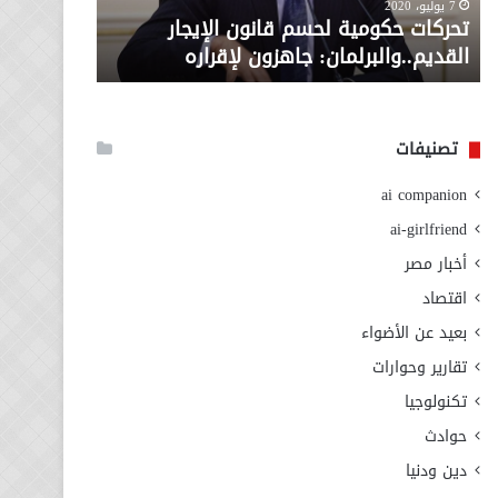
معاش المط
7 يوليو، 2020
لإقراره
من
تحركات حكومية لحسم قانون الإيجار
المطلوبة ل
وزارة
القديم..والبرلمان: جاهزون لإقراره
الاجتماعي
التضامن
الاجتماعي
تصنيفات
ai companion
ai-girlfriend
أخبار مصر
اقتصاد
بعيد عن الأضواء
تقارير وحوارات
تكنولوجيا
حوادث
دين ودنيا