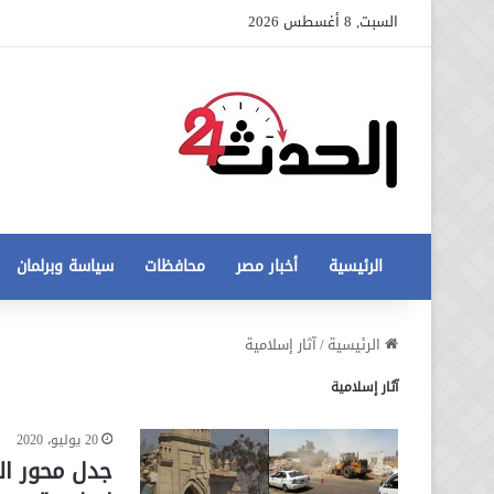
السبت, 8 أغسطس 2026
الرئيسية
أخبار مصر
محافظات
سياسة وبرلمان
عاجل
الرئيسية
/
آثار إسلامية
تطورات
آثار إسلامية
جديدة
في
أزمة
20 يوليو، 2020
12 أغسطس، 2020
مخالفات
عاجل تطورات جديدة في أزمة
جدل محور ال
البناء