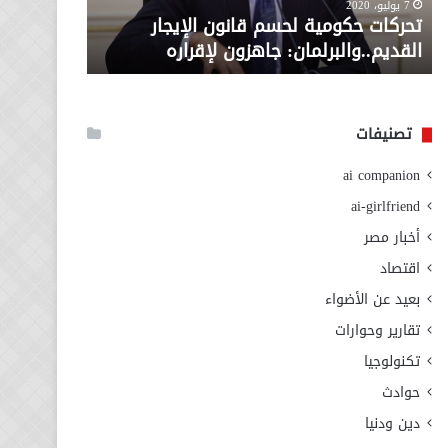
معاش المط
7 يوليو، 2020
لإقراره
من
تحركات حكومية لحسم قانون الإيجار
المطلوبة ل
وزارة
القديم..والبرلمان: جاهزون لإقراره
الاجتماعي
التضامن
الاجتماعي
تصنيفات
ai companion
ai-girlfriend
أخبار مصر
اقتصاد
بعيد عن الأضواء
تقارير وحوارات
تكنولوجيا
حوادث
دين ودنيا