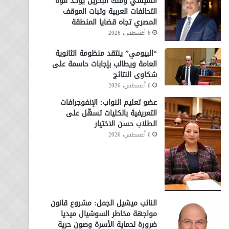
السيسي وملك البحرين يؤكد قوة
التحالفات العربية وثبات الموقف
المصري تجاه قضايا المنطقة
6 أغسطس، 2026
“البيومي” ينتقد منظومة الثانوية
العامة ويطالب بإجابات حاسمة على
شكاوى النتائج
6 أغسطس، 2026
عضو تعليم النواب: الإنفوجرافات
التعريفية بالكليات تسهّل على
الطلاب حسن الاختيار
6 أغسطس، 2026
النائب ميشيل الجمل: مشروع قانون
مواجهة مخاطر السوشيال ميديا
ضرورة لحماية الأسرة وصون حرية