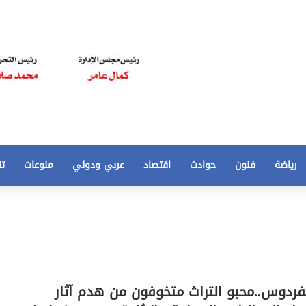
رياضة
فنون
حوادث
اقتصاد
عربي ودولي
منوعات
تق
تخفيض
سعر
المتر
من
250
21 أغسطس، 2020
الي
 مخالفات
تخفيض سعر المتر من 250 الي 50 جنيها
فردوس..محبو التراث متخوفون من هدم آثار
50