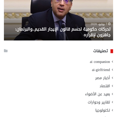
قانون
إلي
الإيجار
الم
القديم..والبرلمان:
الم
جاهزون
للص
لإقراره
من
7 يوليو، 2020
تحركات حكومية لحسم قانون الإيجار القديم..والبرلمان:
م
وزا
جاهزون لإقراره
و
الت
الا
تصنيفات
ai companion
ai-girlfriend
أخبار مصر
اقتصاد
بعيد عن الأضواء
تقارير وحوارات
تكنولوجيا