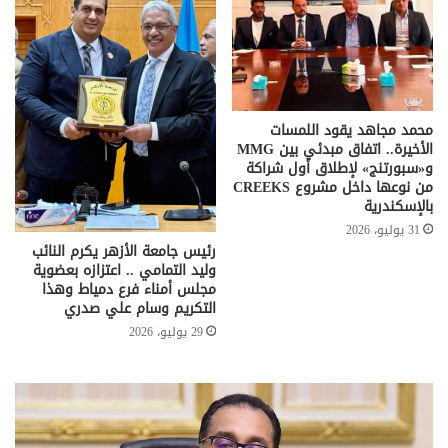
محمد مجاهد يقود اللمسات
الأخيرة.. اتفاق مبدئي بين MMG
و«سبورتنج» لإطلاق أول شراكة
من نوعها داخل مشروع CREEKS
بالإسكندرية
31 يوليو، 2026
رئيس جامعة الأزهر يكرم النائب
وليد التمامي .. اعتزازه بعضوية
مجلس أمناء فرع دمياط وهذا
التكريم وسام علي صدري
29 يوليو، 2026
تحركات
مع
حكومية
الم
لحسم
..