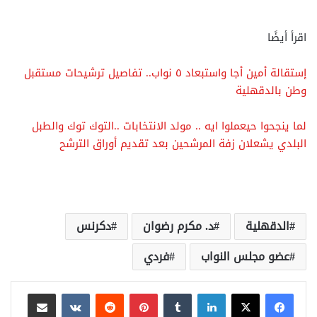
اقرأ أيضًا
إستقالة أمين أجا واستبعاد ٥ نواب.. تفاصيل ترشيحات مستقبل
وطن بالدقهلية
لما ينجحوا حيعملوا ايه .. مولد الانتخابات ..التوك توك والطبل
البلدي يشعلان زفة المرشحين بعد تقديم أوراق الترشح
الدقهلية
د. مكرم رضوان
دكرنس
عضو مجلس النواب
فردي
لينكدإن
بينتيريست
مشاركة عبر البريد