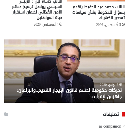
النائب حسام لبن : الرئيس
السيسي يواصل ترسيخ دعائم
النائب محمد عبد الحفيظ يتقدم
الأمن الغذائي لضمان استقرار
بسؤال للحكومة بشأن سياسات
حياة المواطنين
تسعير الكهرباء
4 أغسطس، 2026
5 أغسطس، 2026
تحركات
مع
حكومية
الم
لحسم
..
قانون
إلي
الإيجار
الم
القديم..والبرلمان:
الم
جاهزون
للص
لإقراره
من
7 يوليو، 2020
تحركات حكومية لحسم قانون الإيجار القديم..والبرلمان:
م
وزا
جاهزون لإقراره
و
الت
الا
تصنيفات
ai companion