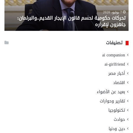
جاهزون
للص
لإقراره
من
7 يوليو، 2020
تحركات حكومية لحسم قانون الإيجار القديم..والبرلمان:
م
وزا
جاهزون لإقراره
و
الت
الا
تصنيفات
ai companion
ai-girlfriend
أخبار مصر
اقتصاد
بعيد عن الأضواء
تقارير وحوارات
تكنولوجيا
حوادث
دين ودنيا