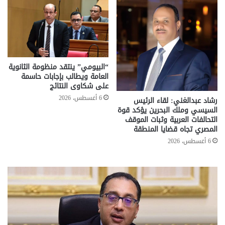
“البيومي” ينتقد منظومة الثانوية
العامة ويطالب بإجابات حاسمة
على شكاوى النتائج
6 أغسطس، 2026
رشاد عبدالغني: لقاء الرئيس
السيسي وملك البحرين يؤكد قوة
التحالفات العربية وثبات الموقف
المصري تجاه قضايا المنطقة
6 أغسطس، 2026
تحركات
مع
حكومية
الم
لحسم
..
قانون
إلي
الإيجار
الم
القديم..والبرلمان:
الم