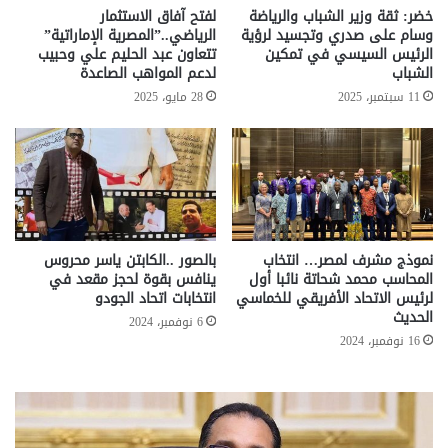
خضر: ثقة وزير الشباب والرياضة
لفتح آفاق الاستثمار
وسام على صدري وتجسيد لرؤية
الرياضي..”المصرية الإماراتية”
الرئيس السيسي في تمكين
تتعاون عبد الحليم علي وحبيب
الشباب
لدعم المواهب الصاعدة
11 سبتمبر، 2025
28 مايو، 2025
نموذج مشرف لمصر… انتخاب
بالصور ..الكابتن ياسر محروس
المحاسب محمد شحاتة نائبا أول
ينافس بقوة لحجز مقعد في
لرئيس الاتحاد الأفريقي للخماسي
انتخابات اتحاد الجودو
الحديث
6 نوفمبر، 2024
16 نوفمبر، 2024
تحركات
مع
حكومية
الم
لحسم
..