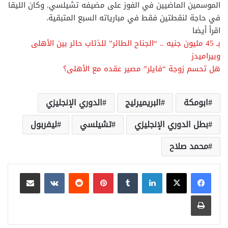
الموسمين الماضيين في الفوز على مضيفه تشيلسي. وكان الليقا
في حاجة لنقطتين فقط في مبارياته السبع المتبقية.
اقرأ أيضا
بـ 45 مليون جنيه .. “الجناح الطائر” للذئاب حائر بين الأهلى
وبيراميدز
هل تحسم زوجة “فايلر” مصير عقده مع الأهلى؟
ابومكة
البريميرليج
الدوري الإنجليزي
بطل الدوري الإنجليزي
تشيلسي
ليفربول
محمد صلاح
لينكدإن
بينتيريست
مشاركة عبر البريد
طباعة