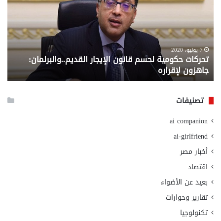
قانون
إلي
الإيجار
الم
القديم..والبرلمان:
الم
جاهزون
للص
لإقراره
من
7 يوليو، 2020
تحركات حكومية لحسم قانون الإيجار القديم..والبرلمان:
م
وزا
جاهزون لإقراره
و
الت
الا
تصنيفات
ai companion
ai-girlfriend
أخبار مصر
اقتصاد
بعيد عن الأضواء
تقارير وحوارات
تكنولوجيا