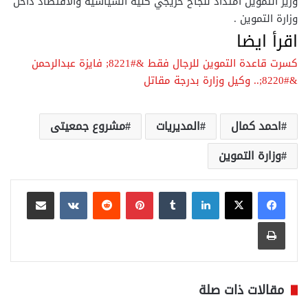
وزير التموين امتداد لنجاح خريجي كلية السياسية والاقتصاد داخل
وزارة التموين .
اقرأ ايضا
كسرت قاعدة التموين للرجال فقط &#8221; فايزة عبدالرحمن
&#8220;.. وكيل وزارة بدرجة مقاتل
احمد كمال
المديريات
مشروع جمعيتى
وزارة التموين
لينكدإن
بينتيريست
مشاركة عبر البريد
طباعة
مقالات ذات صلة