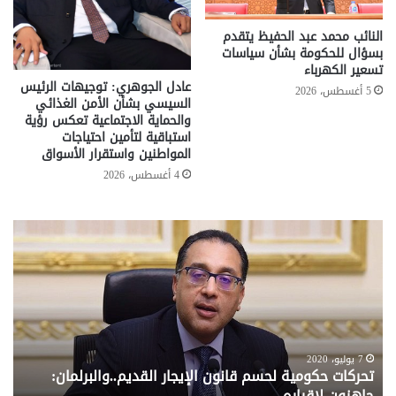
النائب محمد عبد الحفيظ يتقدم
بسؤال للحكومة بشأن سياسات
تسعير الكهرباء
عادل الجوهري: توجيهات الرئيس
5 أغسطس، 2026
السيسي بشأن الأمن الغذائي
والحماية الاجتماعية تعكس رؤية
استباقية لتأمين احتياجات
المواطنين واستقرار الأسواق
4 أغسطس، 2026
تحركات
مع
حكومية
الم
لحسم
..
قانون
إلي
الإيجار
الم
القديم..والبرلمان:
الم
جاهزون
للص
لإقراره
من
7 يوليو، 2020
تحركات حكومية لحسم قانون الإيجار القديم..والبرلمان:
م
وزا
جاهزون لإقراره
و
الت