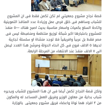
قصة نجاح مشروع جمعيتي لم تكن تكمن فقط فى ان المشروع
للشباب وساهم فى خلق فرص عمل وزيادة عدد المنافذ التموينية
واتاحة السلع بكميات واسعار مناسبة بحيث اصبح هناك ٥٠٠٠ منفذ
للمشروع باعتبارها اكبر شبكة توزيع منتظمة ومنضبطة ليس فى
مصر فقط بل عربياً وافريقياً فلا توجد منشاة او سلسلة تجارية
لديها ٥ الالف فروع فى كل انحاء الدولة ومرشح هذا العدد ليصل
الى ٧ الالف منفذ عند الانتهاء من المرحلة الرابعة.
ولكن قصة النجاح تكمن أيضا فى ان هذا المشروع للشباب ويديره
شباب بداية من معاون الوزير وفريق العمل المساعد له والمكون
من ٣ افراد هما نواة واعضاء فريق مشروع جمعيتي بالوزارة