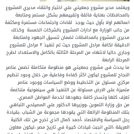
ويعتمد مدير مشروع جمعيتي علي اختيار وانتقاء مديري المشروع
بالمحافظات بعناية فائقة وتقييمهم بشكل مستمر ومتابعة
اعمالهم اولا بأول حيث يوجد لقاءات واجتماعات مستمرة ومكثفة
من جانب الوزارة مع ادارات المشروع بالشركات الخمسة وكذلك
مديري المشروع بالمحافظات لضمان تنسيق الجهود ولمتابعة
الدقيقة لكافة مراحل المشروع حيث تم تنفيذ ٣ مراحل للمشروع
وجاري حاليا لانتهاء من المرحلة الثالثة بالكامل والاستعداد لطرح
المرحلة الرابعة
ما يحدث فى مشروع جمعيتي هو منظومة متكاملة تضمن عناصر
النجاح للمشروع ليكون اكثر كفاءة وفاعلية من خلال وجود تنظيم
مركزي مسئول عن التخطيط ووضع السياسات ووجود عناصر
متميزة على الارض مسئولة عن التنفيذ هي سينفونية متناغمة
تعزف كلها وتسخر كافة جهودها لخدمة المواطن المصري.
من حق وزارة التموين ،ووزيرها الدكتور علي المصيلحي التباهي
بتلك المنظومة الرائعة التي يقودها مجموعة من الشباب ،بقيادة
رجل السياسة والاقتصاد ،أحمد كمال الذي تخرج من تلك الكلية
العريقة ،التي انجبت قيادات كبيرة في تاريخ مصر ،ليكون معاون