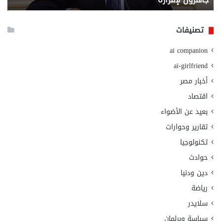
الا
تصنيفات
ai companion
ai-girlfriend
أخبار مصر
اقتصاد
بعيد عن الأضواء
تقارير وحوارات
تكنولوجيا
حوادث
دين ودنيا
رياضة
سلايدر
سياسة وبرلمان