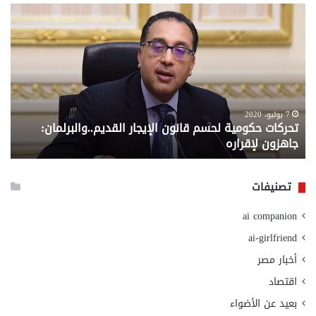
تحركات
مع
حكومية
الم
لحسم
..
قانون
إلي
الإيجار
الم
القديم..والبرلمان:
الم
جاهزون
للص
لإقراره
من
7 يوليو، 2020
تحركات حكومية لحسم قانون الإيجار القديم..والبرلمان:
م
وزا
جاهزون لإقراره
و
الت
الا
تصنيفات
ai companion
ai-girlfriend
أخبار مصر
اقتصاد
بعيد عن الأضواء