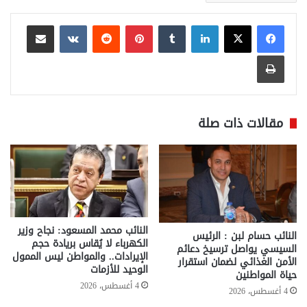
لينكدإن
بينتيريست
مشاركة عبر البريد
طباعة
مقالات ذات صلة
النائب محمد المسعود: نجاح وزير
النائب حسام لبن : الرئيس
الكهرباء لا يُقاس بريادة حجم
السيسي يواصل ترسيخ دعائم
الإيرادات.. والمواطن ليس الممول
الأمن الغذائي لضمان استقرار
الوحيد للأزمات
حياة المواطنين
4 أغسطس، 2026
4 أغسطس، 2026