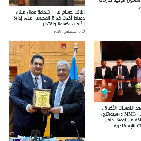
لممول الوحيد للأزمات
النائب حسام لبن : شجاعة عمال ميناء
دمياط أكدت قدرة المصريين على إدارة
الأزمات بكفاءة واقتدار
3 أغسطس، 2026
د اللمسات الأخيرة..
اتفاق مبدئي بين MMG و«سبورتنج»
كة من نوعها داخل