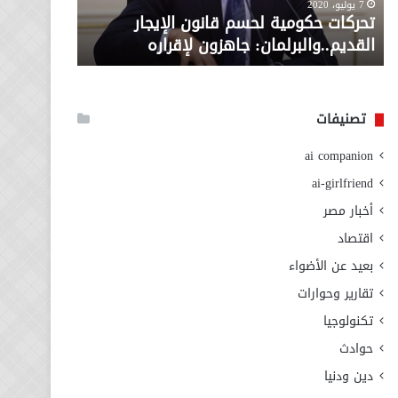
معاش المط
7 يوليو، 2020
لإقراره
من
تحركات حكومية لحسم قانون الإيجار
المطلوبة ل
وزارة
القديم..والبرلمان: جاهزون لإقراره
الاجتماعي
التضامن
الاجتماعي
تصنيفات
ai companion
ai-girlfriend
أخبار مصر
اقتصاد
بعيد عن الأضواء
تقارير وحوارات
تكنولوجيا
حوادث
دين ودنيا