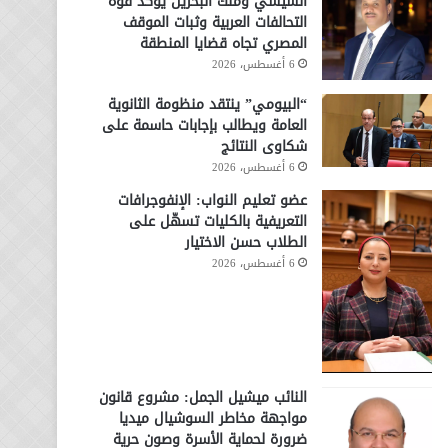
السيسي وملك البحرين يؤكد قوة
التحالفات العربية وثبات الموقف
المصري تجاه قضايا المنطقة
6 أغسطس، 2026
“البيومي” ينتقد منظومة الثانوية
العامة ويطالب بإجابات حاسمة على
شكاوى النتائج
6 أغسطس، 2026
عضو تعليم النواب: الإنفوجرافات
التعريفية بالكليات تسهّل على
الطلاب حسن الاختيار
6 أغسطس، 2026
النائب ميشيل الجمل: مشروع قانون
مواجهة مخاطر السوشيال ميديا
ضرورة لحماية الأسرة وصون حرية