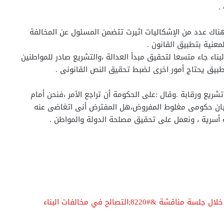
.
هناك عدد من الإشكاليات اثيرت تتضمن المسئول عن المخالفة
معنية بتطبيق القانون .
اء جاء متسعا لتحقيق مبدأ العدالة ،والتشريع صادر للمواطنين
بيق يحتاج أمور اخرى لضبط تحقيق النص القانونى .
شريع ورقابة .وقال :على الحكومة أن تراجع الأمر ،فنحن أمام
ر بيان حكومى مغلوط المفروض،هل المفترض أنى اتغاضى عنه
أسرية ، ونعمل على تحقيق مصلحة الدولة والمواطن .
أين وزيري التنمية المحلية والإسكان ؟ غضب في البرلمان خلال جلسة مناقشة &#8220;التصالح في مخالفات البناء