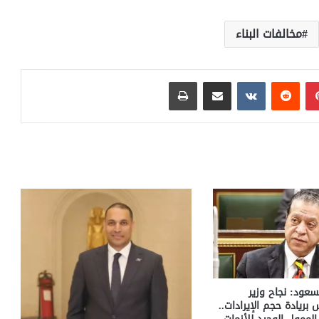
مخالفات البناء
بينتيريست
مشاركة عبر البريد
طباعة
سعود: نجاح وزير
س بريادة حجم الإيرادات..