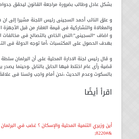
بشكل عادل وطالب بضرورة مراجعة القانون ليحقق جدواه 
و علق النائب أحمد السجينى رئيس اللجنة مشيرا إلى ان 
والمغالاة والتشاركية فى قيمة العقار من قبل الأجهزة ال
و اضاف “السجينى”:النص الخاص بالتصالح فى مخالفات البن
بهدف الحصول على المكتسبات ،أما توجه الدولة فى التط
و قال رئيس لجنة الادارة المحلية على أن البرلمان سلطة ت
قضية رأى عام اختلط فيها الحابل بالنابل ،وحينما يصد
بالسكوت وعدم الحديث ،نحن أمام واجب ولسنا فى علاقة 
اقرأ أيضًا
&#8220;