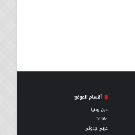
أقسام الموقع
دين ودنيا
مقالات
عربي ودولي