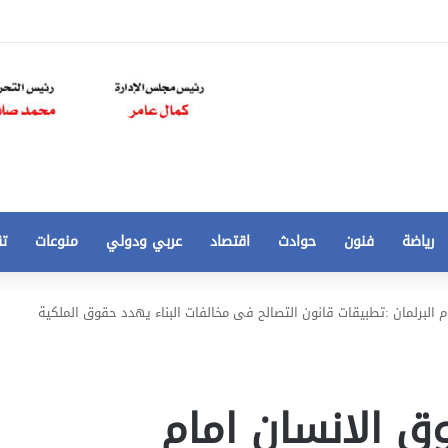
رياضة
فنون
حوادث
اقتصاد
عربي ودولي
منوعات
تق
تخفيض
البرلمان :تطبيقات قانون التصالح فى مخالفات البناء يهدد حقوق الملكية
سعر
المتر
من
250
 الانسان امام
21 أغسطس، 2020
الي
 مخالفات
تخفيض سعر المتر من 250 الي 50 جنيها
50