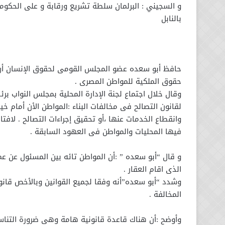
و السجيني : البرلمان سلطة تشريع ورقابة و على الحكومة 
بالنابل
حافظ أبو سعده عضو المجلس القومى لحقوق الإنسان أن ت
حقوق الملكية للمواطن المصرى .
وقال خلال اجتماع لجنة الإدارة المحلية بمجلس النواب بر
لقانون التصالح فى مخالفات البناء :المواطن الأن أمام خي
وانقطاع الخدمات عنها ،أو تحقيق إجراءات التصالح . لاف
فيها المحليات والمواطن فى العهود السابقة .
و قال “أبو سعده ” :أن المواطن تائه بين المسئول عن ع
الذى اقام العقار .
وشدد “أبو سعده”أنه وفقا لجميع القوانين وبالأخص قان
المخالفة .
وأوضح :أن هناك قاعدة قانونية هامة وهى ضرورة التناس