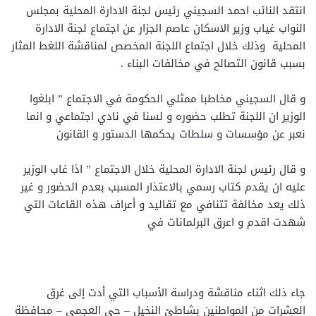
انتقد النائب احمد السجيني رئيس لجنة الادارة المحلية بمجلس
النواب غياب وزير الاسكان عاصم الجزار عن اجتماع لجنة الادارة
المحلية وذلك خلال اجتماع اللجنة المخصص لمناقشة اللغط المثار
بسبب قانون التصالح في مخالفات البناء .
و قال السجيني مخاطبا ممثلي الحكومة في الاجتماع ” ابلغوا
الوزير ان اللجنة تطلب حضوره و لسنا في نادي اجتماعي و انما
نعبر عن مؤسسات و سلطات يحكمها الدستور و القانون
و قال رئيس لجنة الادارة المحلية خلال الاجتماع ” اذا غاب الوزير
عليه ان يقدم كتاب رسمي بالاعتذار المسبب بعدم الحضور و غير
ذلك يعد مخالفة تتنافي مع تقاليد و أعراف هذه القاعات التي
شهدت اقدم و اعرق البرلمانات في
جاء ذلك اثناء مناقشة ودراسة الأسباب التي أدت إلى غرق
العشرات من المواطنين بشاطئ النخيل – حي العجمي – محافظة