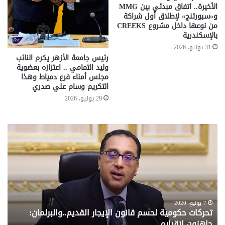
الأخيرة.. اتفاق مبدئي بين MMG
و«سبورتنج» لإطلاق أول شراكة
من نوعها داخل مشروع CREEKS
بالإسكندرية
31 يوليو، 2026
رئيس جامعة الأزهر يكرم النائب
وليد التمامي .. اعتزازه بعضوية
مجلس أمناء فرع دمياط وهذا
التكريم وسام علي صدري
29 يوليو، 2026
تحركات
مع
حكومية
الم
لحسم
..
قانون
إلي
الإيجار
الم
القديم..والبرلمان:
الم
جاهزون
للص
لإقراره
من
7 يوليو، 2020
تحركات حكومية لحسم قانون الإيجار القديم..والبرلمان:
م
وزا
جاهزون لإقراره
و
الت