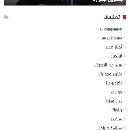
الا
تصنيفات
ai companion
ai-girlfriend
أخبار مصر
اقتصاد
بعيد عن الأضواء
تقارير وحوارات
تكنولوجيا
حوادث
دين ودنيا
رياضة
سلايدر
سياسة وبرلمان