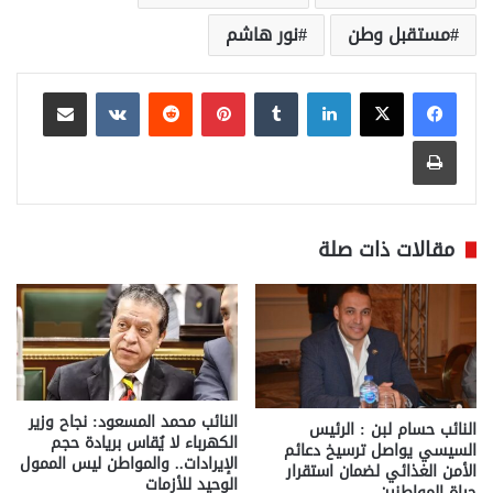
مستقبل وطن
نور هاشم
لينكدإن
بينتيريست
مشاركة عبر البريد
طباعة
مقالات ذات صلة
النائب محمد المسعود: نجاح وزير
النائب حسام لبن : الرئيس
الكهرباء لا يُقاس بريادة حجم
السيسي يواصل ترسيخ دعائم
الإيرادات.. والمواطن ليس الممول
الأمن الغذائي لضمان استقرار
الوحيد للأزمات
حياة المواطنين