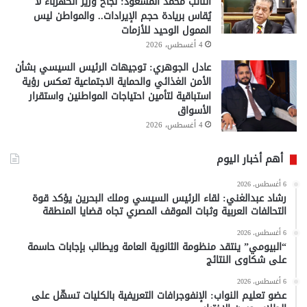
النائب محمد المسعود: نجاح وزير الكهرباء لا
يُقاس بريادة حجم الإيرادات.. والمواطن ليس
الممول الوحيد للأزمات
4 أغسطس، 2026
عادل الجوهري: توجيهات الرئيس السيسي بشأن
الأمن الغذائي والحماية الاجتماعية تعكس رؤية
استباقية لتأمين احتياجات المواطنين واستقرار
الأسواق
4 أغسطس، 2026
أهم أخبار اليوم
6 أغسطس، 2026
رشاد عبدالغني: لقاء الرئيس السيسي وملك البحرين يؤكد قوة
التحالفات العربية وثبات الموقف المصري تجاه قضايا المنطقة
6 أغسطس، 2026
“البيومي” ينتقد منظومة الثانوية العامة ويطالب بإجابات حاسمة
على شكاوى النتائج
6 أغسطس، 2026
عضو تعليم النواب: الإنفوجرافات التعريفية بالكليات تسهّل على