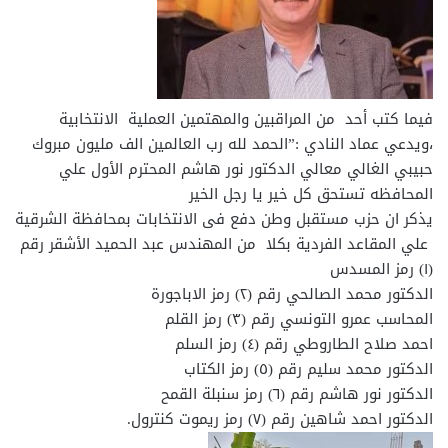
فيما كتب أحد من المراقبين والمهتمين العملية الانتخابية
،ويدعي عماد النادي :”الحمد لله رب العالمين الف مليون مبروك
حبيبي الغالي معالي الدكتور نور هاشم المحترم الأول علي
المحافظه تستحق كل خير يا رجل الخير
يذكر ان حزب مستقبل وطن دفع فى الانتخابات بمحافظة الشرقية
علي المقاعد الفردية بكلا من المهندس عبد الحميد الأشقر رقم
(١) رمز المسدس
الدكتور محمد الصالحي رقم (٢) رمز الاباجورة
المحاسب عمرو التونسي رقم (٣) رمز القلم
احمد صلاح الطاروطي رقم (٤) رمز السلم
الدكتور محمد سليم رقم (٥) رمز الكتاب
الدكتور نور هاشم رقم (٦) رمز سنبلة القمح
الدكتور احمد شاهين رقم (٧) رمز ريموت كنترول.