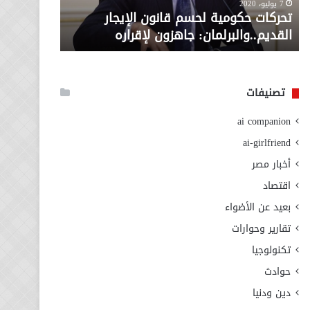
معاش المط
7 يوليو، 2020
لإقراره
من
تحركات حكومية لحسم قانون الإيجار
المطلوبة ل
وزارة
القديم..والبرلمان: جاهزون لإقراره
الاجتماعي
التضامن
الاجتماعي
تصنيفات
ai companion
ai-girlfriend
أخبار مصر
اقتصاد
بعيد عن الأضواء
تقارير وحوارات
تكنولوجيا
حوادث
دين ودنيا