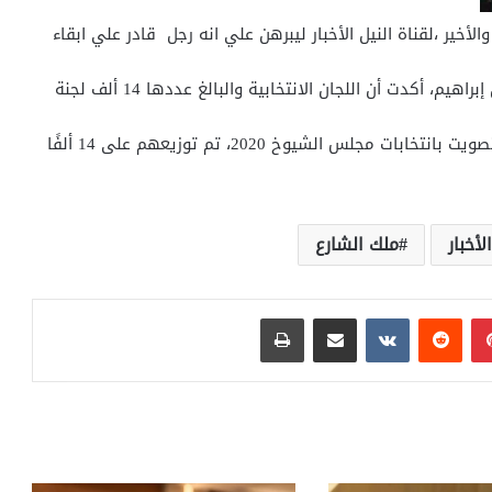
أخير ،لقناة النيل الأخبار ليبرهن علي انه رجل قادر علي ابقاء
كانت الهيئة الوطنية للانتخابات، برئاسة المستشار لاشين إبراهيم، أكدت أن اللجان الانتخابية والبالغ عددها 14 ألف لجنة
ويحق لنحو 63 مليون ناخب مصري في قاعدة البيانات، التصويت بانتخابات مجلس الشيوخ 2020، تم توزيعهم على 14 ألفًا
أخبار
ملك الشارع
بينتيريست
مشاركة عبر البريد
طباعة