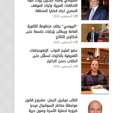
السيسي وملك البحرين يؤكد قوة
التحالفات العربية وثبات الموقف
المصري تجاه قضايا المنطقة
6 أغسطس، 2026
“البيومي” ينتقد منظومة الثانوية
العامة ويطالب بإجابات حاسمة على
شكاوى النتائج
6 أغسطس، 2026
عضو تعليم النواب: الإنفوجرافات
التعريفية بالكليات تسهّل على
الطلاب حسن الاختيار
6 أغسطس، 2026
النائب ميشيل الجمل: مشروع قانون
مواجهة مخاطر السوشيال ميديا
ضرورة لحماية الأسرة وصون حرية