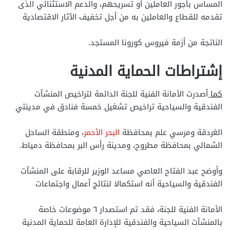
المساس بأجور العاملين أو تسريحهم، والدعم الاستثنائي الذى
تقدمه للقطاع والعاملين به من أجل تخفيف الآثار الاقتصادية
الناتجة من أزمة فيروس كورونا المستجد.
إشتراطات الحماية المدنية
كما
أصدرت الأمانة الفنية للجنة الدائمة لتراخيص المنشآت
الفندقية والسياحية تراخيص تشغيل خمسة فنادق في مدينتي
الغردقة ومرسي علم بمحافظة
البحر الأحمر
، ومنطقة الساحل
الشمالي بمحافظة مطروح، ومدينة رأس البر بمحافظة دمياط.
وأوضح عبد الفتاح العاصي مساعد الوزير للرقابة على المنشآت
الفندقية والسياحية أنه استكمالا لنتائج أعمال واجتماعات
الأمانة الفنية للجنة، فقد تم استصدار ٦ موضوعات خاصة
بالمنشآت السياحية والفندقية للإدارة العامة للحماية المدنية