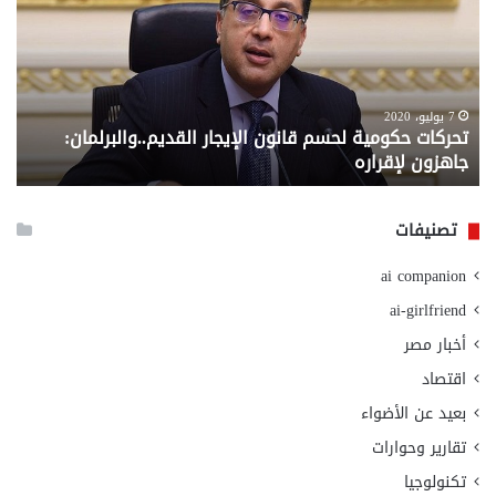
إليك
المستندات
المطلوبة
للصرف
من
6 سبتمبر، 2020
ن الإيجار القديم..والبرلمان:
معاش المطلقة .. إليك المس
وزارة
وزارة التضامن الاجتماعي
التضامن
الاجتماعي
تصنيفات
ai companion
ai-girlfriend
أخبار مصر
اقتصاد
بعيد عن الأضواء
تقارير وحوارات
تكنولوجيا