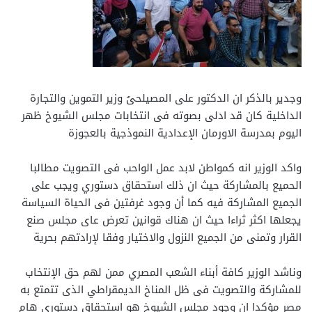
وجدير بالذكر ان الدكتور على المصيلحىُ وزير التموين والتجارة
الداخلية كان قد ادلى بصوته فى انتخابات مجلس الشيوخ ظهر
اليوم بمدرسة الاورمان الإعدادية النموذجية بالعجوزة
واكد الوزير انه كمواطن لابد عمل الواحب فى التصويت مطالبا
الحميع بالمشاركة حيث ان ذلك استحقاق دستوري ويجب على
الجميع المشاركة فيه كما أن وجود غرفتين فى الحياة السياسة
يجعلها اكثر ثراءا حيث ان هناك قوانين تعرض عاى مجلس صنع
القرار وتمنى من الجميع النزول والاختيار وفقا لإرادتهم بحرية
وناشد الوزير كافة أبناء الشعب المصري ممن لهم حق الإنتخاب
للمشاركة والتصويت فى ظل المناخ الديمقراطي الذى تتمتع به
مصر مؤكدا ان وجود مجلس الشيوخ هو استحقاق دستوري هام