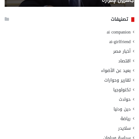
وزارة التضامن الاجتماعي
ا
التضامن
بتع
الاجتماعي
الق
وص
تصنيفات
الع
مس
ai companion
عن
أمو
ai-girlfriend
الت
أخبار مصر
اقتصاد
بعيد عن الأضواء
تقارير وحوارات
تكنولوجيا
حوادث
دين ودنيا
رياضة
سلايدر
سياسة وبرلمان