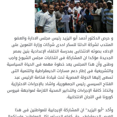
و حرص الدكتور أحمد أبو اليزيد رئيس مجلس الادارة والعضو
المنتدب لشركة الدلتا للسكر احدى شركات وزارة التموين على
الإدلاء بصوته الانتخابى بمدرسة الخلفاء الإعدادية بنين بمصر
الجديدة مؤكدا ان المشاركة فى انتخابات مجلس الشيوخ واجب
وطنى وأن هذا المجلس يعد خطوة مهمه فى الحياة السياسية
والتشريعية فى إطار دعم مسارات الديمقراطية والتنمية التى
تسعى إليها الدولة المصرية تحت قيادة فخامة الرئيس عبد
الفتاح السيسي رئيس الجمهورية، واشاد بالإجراءات الاحترازية
واتخاذ كافة الإجراءات والتدابير الصحية اللازمة لمواجهة فيروس
كورونا في اللجان الانتخابية.
وأكد “أبو اليزيد” ان المشاركة الإيجابية للمواطنين فى هذا
العرص الديمقراطي حق كفله الدستور لكل المواطنين واستكمال