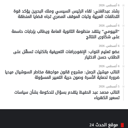
6 أغسطس، 2026
رشاد عبدالغني: لقاء الرئيس السيسي وملك البحرين يؤكد قوة
التحالفات العربية وثبات الموقف المصري تجاه قضايا المنطقة
6 أغسطس، 2026
“البيومي” ينتقد منظومة الثانوية العامة ويطالب بإجابات حاسمة
على شكاوى النتائج
6 أغسطس، 2026
عضو تعليم النواب: الإنفوجرافات التعريفية بالكليات تسهّل على
الطلاب حسن الاختيار
6 أغسطس، 2026
النائب ميشيل الجمل: مشروع قانون مواجهة مخاطر السوشيال ميديا
ضرورة لحماية الأسرة وصون حرية التعبير المسؤولة
5 أغسطس، 2026
النائب محمد عبد الحفيظ يتقدم بسؤال للحكومة بشأن سياسات
تسعير الكهرباء
موقع الحدث 24