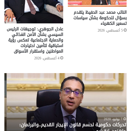
النائب محمد عبد الحفيظ يتقدم
بسؤال للحكومة بشأن سياسات
تسعير الكهرباء
عادل الجوهري: توجيهات الرئيس
5 أغسطس، 2026
السيسي بشأن الأمن الغذائي
والحماية الاجتماعية تعكس رؤية
استباقية لتأمين احتياجات
المواطنين واستقرار الأسواق
4 أغسطس، 2026
معاش
انت
المطلقة
برلم
..
ضد
إليك
مخا
المستندات
البن
المطلوبة
بال
للصرف
60
من
نائ
6 سبتمبر، 2020
معاش المطلقة .. إليك المستندات المطلوبة للصرف من
ي
وزارة
يطا