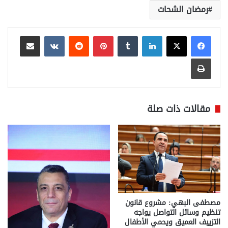
رمضان الشحات
لينكدإن
بينتيريست
مشاركة عبر البريد
طباعة
مقالات ذات صلة
مصطفى البهي: مشروع قانون
تنظيم وسائل التواصل يواجه
التزييف العميق ويحمي الأطفال