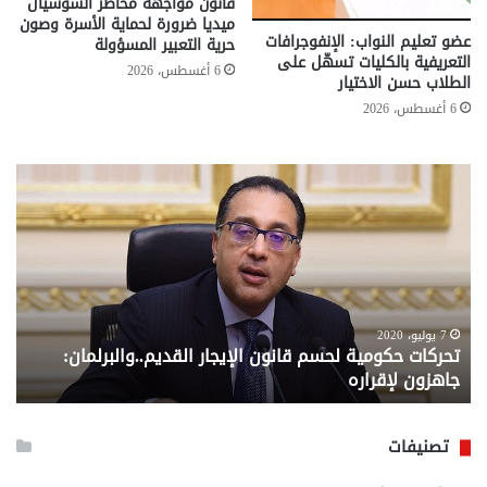
قانون مواجهة مخاطر السوشيال
ميديا ضرورة لحماية الأسرة وصون
عضو تعليم النواب: الإنفوجرافات
حرية التعبير المسؤولة
التعريفية بالكليات تسهّل على
6 أغسطس، 2026
الطلاب حسن الاختيار
6 أغسطس، 2026
تحركات
مع
حكومية
الم
لحسم
..
قانون
إلي
الإيجار
الم
القديم..والبرلمان:
الم
جاهزون
للص
لإقراره
من
7 يوليو، 2020
تحركات حكومية لحسم قانون الإيجار القديم..والبرلمان:
م
وزا
جاهزون لإقراره
و
الت
الا
تصنيفات