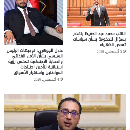
النائب محمد عبد الحفيظ يتقدم
بسؤال للحكومة بشأن سياسات
تسعير الكهرباء
عادل الجوهري: توجيهات الرئيس
5 أغسطس، 2026
السيسي بشأن الأمن الغذائي
والحماية الاجتماعية تعكس رؤية
استباقية لتأمين احتياجات
المواطنين واستقرار الأسواق
4 أغسطس، 2026
تحركات
مع
حكومية
الم
لحسم
..
قانون
إلي
الإيجار
الم
القديم..والبرلمان:
الم