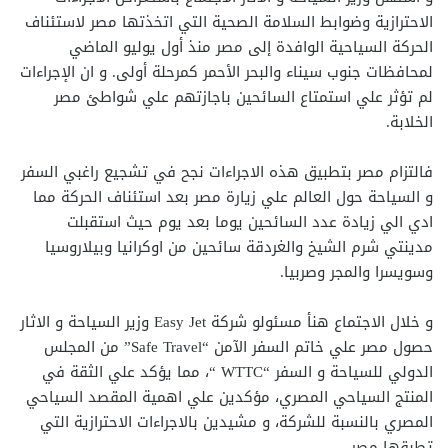
الاحترازية وضوابط السلامة الصحية التي اتخذتها مصر لاستئناف
الحركة السياحية الوافدة إلى مصر منذ أول يوليو الماضي
لمحافظات جنوب سيناء والبحر الأحمر كمرحلة أولى. و ان الإجراءات
لم تؤثر علي استمتاع السائحين باجازتهم علي شواطئ مصر
الخلابة.
فالتزام مصر بتطبيق هذه الاجراءات نجح في تشجيع راغبي السفر
و السياحة حول العالم علي زيارة مصر بعد استئناف الحركة مما
ادي الي زيادة عدد السائحين يوما بعد يوم حيث استقبلت
مدينتي شرم الشيخ والغردقة سائحين من اوكرانيا وبيلاروسيا
وسويسرا والمجر وصربيا.
و خلال الاجتماع هنأ مسئولو شركة Easy Jet وزير السياحة و الاثار
حصول مصر علي خاتم السفر الآمن “Safe Travel” من المجلس
الدولي للسياحة و السفر “WTTC “، مما يؤكد علي الثقة في
المنتج السياحي المصري، مؤكدين علي اهمية المقصد السياحي
المصري بالنسبة للشركة، و مشيدين بالاجراءات الاحترازية التي
تطبقها مصر.