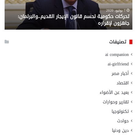
جاهزون
للص
لإقراره
من
7 يوليو، 2020
تحركات حكومية لحسم قانون الإيجار القديم..والبرلمان:
م
وزا
جاهزون لإقراره
و
الت
الا
تصنيفات
ai companion
ai-girlfriend
أخبار مصر
اقتصاد
بعيد عن الأضواء
تقارير وحوارات
تكنولوجيا
حوادث
دين ودنيا