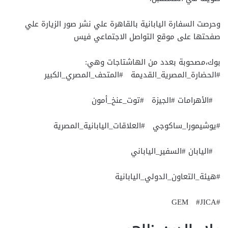
وحرصت السفارة اليابانية بالقاهرة علي نشر صور الزيارة علي
صفحتها على موقع التواصل الاجتماعي فيس
بوك،مصحوبة بعدد من الهاشتاجات وهي:
#الحضارة_المصرية_القديمة #المتحف_المصري_الكبير
#الأهرامات #الجيزة #توت_عنخ_أمون
#يوشيمورا_ساكوجي #العلاقات_اليابانية_المصرية
#اليابان #السفير_الياباني
#هيئة_التعاون_الدولي_اليابانية
#GEM #JICA