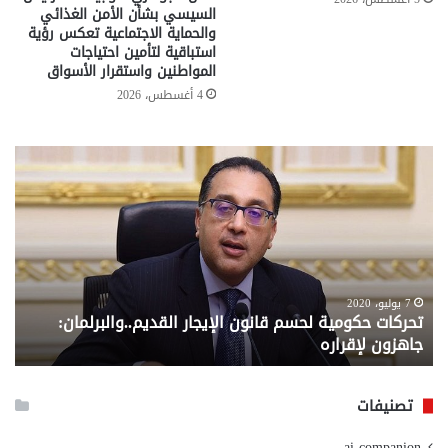
السيسي بشأن الأمن الغذائي
والحماية الاجتماعية تعكس رؤية
استباقية لتأمين احتياجات
المواطنين واستقرار الأسواق
4 أغسطس، 2026
تحركات
مع
حكومية
الم
لحسم
..
قانون
إلي
الإيجار
الم
القديم..والبرلمان:
الم
جاهزون
للص
لإقراره
من
7 يوليو، 2020
تحركات حكومية لحسم قانون الإيجار القديم..والبرلمان:
م
وزا
جاهزون لإقراره
و
الت
الا
تصنيفات
ai companion