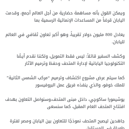
ويمكن القول بأنه مساهمة حضارية من أجل العالم أجمع، وقدمت
اليابان قرضاً من المساعدات الإنمائية الرسمية بما
يعادل 800 مليون دولار تقريباً، وهو أكبر تعاون ثقافي في العالم
لليابان.
وكشف السفير قائلاً: ليس فقط التمويل، ولكننا نقدم أيضًا
التكنولوجيا اليابانية لإدارة المتحف وحفظ وترميم الآثار
كما سيتم عرض مشروع اكتشاف وترميم “مركب الشمس الثانية”
للملك خوفو، والذي ينفذه فريق عمل البروفيسور
يوشيمورا ساكوچي، داخل مبنى المتحف،وسنواصل التعاون بهدف
افتتاح المتحف العام المقبل، كما سنسعى
جاهدين ليصبح المتحف نموذجًا للتعاون بين اليابان ومصر لفترة
طويلة في المستقبل.