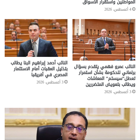
المواطنين واستقرار الأسواق
4 أغسطس، 2026
النائب أحمد إبراهيم البنا يطالب
النائب عمرو فهمي يتقدم بسؤال
بتذليل العقبات أمام الاستثمار
برلماني للحكومة بشأن استمرار
المصري في أفريقبا
تعطل”سيستم” المعاشات
3 أغسطس، 2026
ويطالب بتعويض المتضررين
3 أغسطس، 2026
تحركات
مع
حكومية
الم
لحسم
..
قانون
إلي
الإيجار
الم