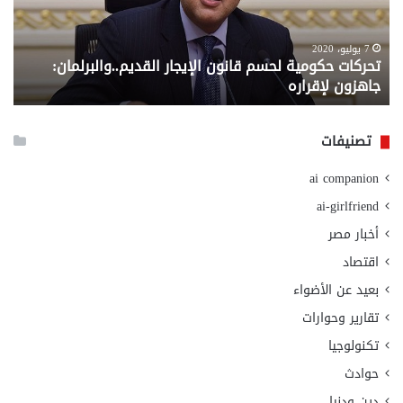
القديم..والبرلمان:
الم
جاهزون
للص
لإقراره
من
7 يوليو، 2020
تحركات حكومية لحسم قانون الإيجار القديم..والبرلمان:
م
وزا
جاهزون لإقراره
و
الت
الا
تصنيفات
ai companion
ai-girlfriend
أخبار مصر
اقتصاد
بعيد عن الأضواء
تقارير وحوارات
تكنولوجيا
حوادث
دين ودنيا