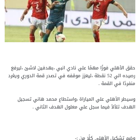
حقق الأهلي فوزًا مهمًا علي نادي انبي ،بهدفين لاشئ ،ليرفع
رصيده الي 52 نقطة ،ليعزز موقفه في تصدر قمة الدوري ويغرد
منفردًا في القمة .
وسيطر الأهلي علي المياراة ،واستطاع محمد هاني تسجيل
الهدف تلألأ فيما سجل علي معلول الهدف الثاني .
وضم تشكيل الأهلي كلًا من :-