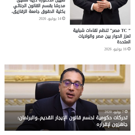
تعيين الدكتورة درية شفيق
مدرسًا بقسم القانون الجنائي
بكلية الحقوق جامعة الزقازيق،
14 يوليو، 2026
” TC مصر” تنظم لقاءات شبابية
تعزز الحوار بين مصر والولايات
المتحدة
16 يوليو، 2026
تحركات
مع
حكومية
الم
لحسم
..
قانون
إلي
الإيجار
الم
القديم..والبرلمان:
الم
جاهزون
للص
لإقراره
من
7 يوليو، 2020
تحركات حكومية لحسم قانون الإيجار القديم..والبرلمان:
م
وزا
جاهزون لإقراره
و
الت
الا