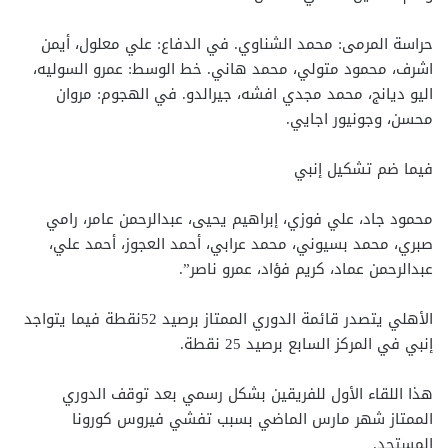
حراسة المرمى: محمد الشناوي. في الدفاع: علي معلول، أيمن
اشرف، محمود متولي، محمد هاني. خط الوسط: عمرو السوليه،
اليو ديانج، محمد مجدي افشه، جيرالدو. في الهجوم: مروان
محسن، وجونيور اجايي.
فيما ضم تشكيل إنبي
محمود جاد، علي فوزي، إبراهيم يحيى، عبدالرحمن عامر، رامي
صبري، محمد بسيوني، محمد عرابي، أحمد العجوز، أحمد علي،
عبدالرحمن عماد، كريم فؤاد، عمرو ناصر”.
الأهلي يتصدر قائمة الدوري الممتاز برصيد 52نقطة فيما يتواجد
إنبي في المركز السابع برصيد 25 نقطة.
هذا اللقاء الأول للفريقين بشكل رسمي بعد توقف الدوري
الممتاز شهر مارس الماضي بسبب تفشي فيروس كورونا
المستجد.