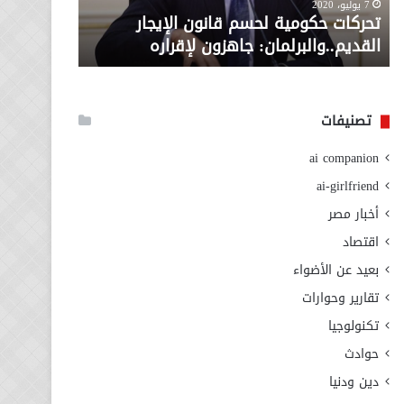
معاش المط
7 يوليو، 2020
لإقراره
من
تحركات حكومية لحسم قانون الإيجار
المطلوبة ل
وزارة
القديم..والبرلمان: جاهزون لإقراره
الاجتماعي
التضامن
الاجتماعي
تصنيفات
ai companion
ai-girlfriend
أخبار مصر
اقتصاد
بعيد عن الأضواء
تقارير وحوارات
تكنولوجيا
حوادث
دين ودنيا