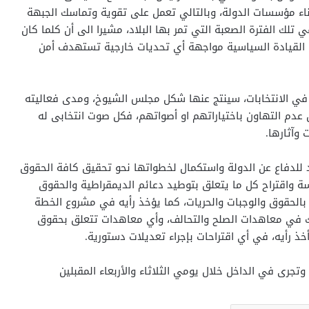
ناء مؤسسات الدولة، وبالتالي تعمل على تقوية وتماسك الجبهة
ي تلك الفترة الصعبة التي تمر بها البلاد، مشيرا الى أن كلما كان
ت القيادة السياسية مواجهة أي تحديات خارجية تستهدف أمن
نين في الانتخابات، سينتج عنها شكل مجلس الشيوخ، ومدى فعاليته
عدم التهاون باختياراتهم او أصواتهم، فكل صوت انتخابى له
 وآثارها.
لدفاع عن الدولة واستكمال لخطواتها نحو تحقيق كافة الحقوق
ة واقتراح كل ما يتعلق بتوطيد دعائم الديمقراطية والحقوق
 بالحقوق والوجبات والحريات، كما يؤخذ رأيه في مشروع الخطة
ذلك في معاهدات الصلح والتحالف، وأي معاهدات تتعلق بحقوق
خذ رأيه، في أي اقتراحات بإجراء تعديلات دستورية.
تجرى في الداخل خلال يومي الثلاثاء والأربعاء المقبلين