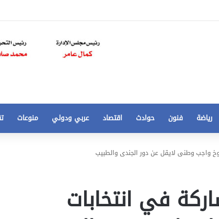
رياضة
فنون
حوادث
اقتصاد
عربي ودولي
منوعات
تق
تخفيض
خ واجب وطنى لايقل عن دور الجندى والطبيب
سعر
المتر
من
ركة في انتخابات
250
21 أغسطس، 2020
الي
 مخالفات
تخفيض سعر المتر من 250 الي 50 جنيها
50