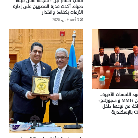
النائب حسام لبن : شجاعة عمال ميناء
دمياط أكدت قدرة المصريين على إدارة
الأزمات بكفاءة واقتدار
3 أغسطس، 2026
د اللمسات الأخيرة..
اتفاق مبدئي بين MMG و«سبورتنج»
كة من نوعها داخل