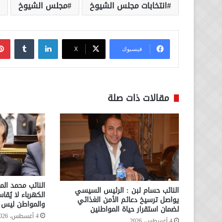
انتخابات مجلس الشيوخ
مجلس الشيوخ
لينكدإن
فيسبوك
‫X
مقالات ذات صلة
النائب محمد الم
النائب حسام لبن : الرئيس السيسي
الكهرباء لا يُقا
يواصل ترسيخ دعائم الأمن الغذائي
والمواطن ليس ا
لضمان استقرار حياة المواطنين
4 أغسطس، 2026
4 أغسطس، 2026