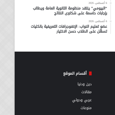
6 أغسطس، 2026
“البيومي” ينتقد منظومة الثانوية العامة ويطالب
بإجابات حاسمة على شكاوى النتائج
6 أغسطس، 2026
عضو تعليم النواب: الإنفوجرافات التعريفية بالكليات
تسهّل على الطلاب حسن الاختيار
أقسام الموقع
دين ودنيا
مقالات
عربي ودولي
منوعات