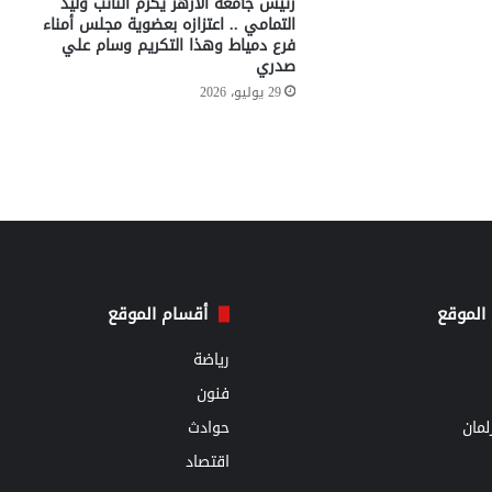
رئيس جامعة الأزهر يكرم النائب وليد
التمامي .. اعتزازه بعضوية مجلس أمناء
فرع دمياط وهذا التكريم وسام علي
صدري
29 يوليو، 2026
الموقع
أقسام الموقع
رياضة
فنون
مان
حوادث
اقتصاد