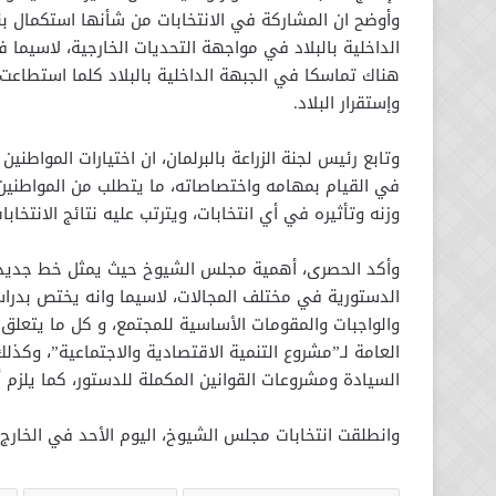
وأوضح ان المشاركة في الانتخابات من شأنها استكمال ب
الداخلية بالبلاد في مواجهة التحديات الخارجية، لاسيما ف
هناك تماسكا في الجبهة الداخلية بالبلاد كلما استطاع
وإستقرار البلاد.
وتابع رئيس لجنة الزراعة بالبرلمان، ان اختيارات المواط
في القيام بمهامه واختصاصاته، ما يتطلب من المواطنين 
وزنه وتأثيره في أي انتخابات، ويترتب عليه نتائج الانتخابات
وأكد الحصرى، أهمية مجلس الشيوخ حيث يمثل خط جديد ل
الدستورية في مختلف المجالات، لاسيما وانه يختص بدراس
والواجبات والمقومات الأساسية للمجتمع، و كل ما يتعلق
العامة لـ”مشروع التنمية الاقتصادية والاجتماعية”، وك
السيادة ومشروعات القوانين المكملة للدستور، كما يلزم أ
وانطلقت انتخابات مجلس الشيوخ، اليوم الأحد في الخارج و