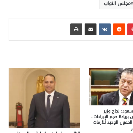
مجلس النواب
بينتيريست
مشاركة عبر البريد
طباعة
سعود: نجاح وزير
س بريادة حجم الإيرادات..
لممول الوحيد للأزمات