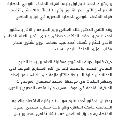
و يعتبر د. احمد غنيم اول رئيسا لهيئة المتحف القومي للحضارة
المصرية، و التي صدر القانون رقم 10 لسنة 2020 بشأن تنظيم
هيئة المتحف القومي للحضارة المصرية في فبراير الماضي.
وقد التقي الدكتور خالد العناني وزير السياحة و الاثار بالدكتور
احمد غنيم و بحضور الدكتور مصطفى وزيري الأمين العام للمجلس
الأعلى للآثار والأستاذ أحمد عبيد مساعد الوزير لشئون قطاع
مكتب الوزير، بالمتحف اليوم السبت.
حيث قاموا بجولة بالمشروع ومقابلة العاملين بهذا الصرح
الثقافي الضخم. فالمتحف يُعد من أهم المشاريع القومية لدى
الدولة وأن وزارة السياحة والآثار عازمة على الانتهاء من إعداد
وتجهيز القاعات في موعدها المحدد لاستقبال المومياوات
الملكية القادمة في موكب مهيب من المتحف المصري بالتحرير.
يذكر ان الدكتور أحمد غنيم هو أستاذ بكلية الاقتصاد والعلوم
السياسية جامعة القاهرة وهو باحث مشارك بمنتدى البحوث
الاقتصادية، وسبق له العمل كمستشار ثقافي لمصر ورئيس