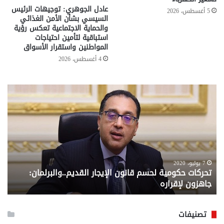
عادل الجوهري: توجيهات الرئيس
5 أغسطس، 2026
السيسي بشأن الأمن الغذائي
والحماية الاجتماعية تعكس رؤية
استباقية لتأمين احتياجات
المواطنين واستقرار الأسواق
4 أغسطس، 2026
تحركات
مع
حكومية
الم
لحسم
..
قانون
إلي
الإيجار
الم
القديم..والبرلمان:
الم
جاهزون
للص
لإقراره
من
7 يوليو، 2020
تحركات حكومية لحسم قانون الإيجار القديم..والبرلمان:
م
وزا
جاهزون لإقراره
و
الت
الا
تصنيفات