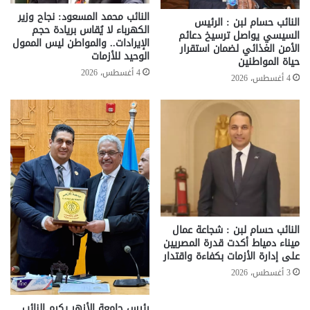
النائب محمد المسعود: نجاح وزير
النائب حسام لبن : الرئيس
الكهرباء لا يُقاس بريادة حجم
السيسي يواصل ترسيخ دعائم
الإيرادات.. والمواطن ليس الممول
الأمن الغذائي لضمان استقرار
الوحيد للأزمات
حياة المواطنين
4 أغسطس، 2026
4 أغسطس، 2026
النائب حسام لبن : شجاعة عمال
ميناء دمياط أكدت قدرة المصريين
على إدارة الأزمات بكفاءة واقتدار
3 أغسطس، 2026
رئيس جامعة الأزهر يكرم النائب