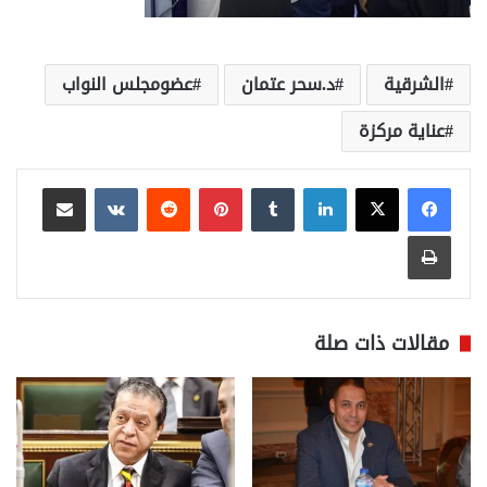
الشرقية
د.سحر عتمان
عضومجلس النواب
عناية مركزة
لينكدإن
بينتيريست
مشاركة عبر البريد
طباعة
مقالات ذات صلة