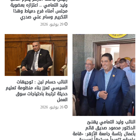
وليد التمامي .. اعتزازه بعضوية
مجلس أمناء فرع دمياط وهذا
التكريم وسام علي صدري
29 يوليو، 2026
النائب حسام لبن : توجيهات
السيسي تعزز بناء منظومة تعليم
حديثة ترتبط باحتياجات سوق
العمل
26 يوليو، 2026
النائب وليد التمامي يهنئ
الدكتور محمود صديق قائم
بأعمال رئاسة جامعة الأزهر: «قامة
علميةو تتويجاً مستحقاً لمسيرة