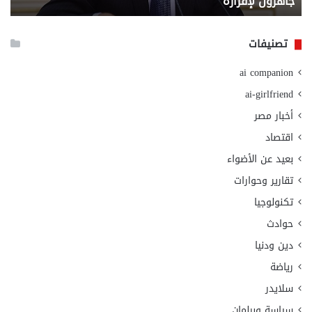
جاهزون لإقراره
و
الت
الا
تصنيفات
ai companion
ai-girlfriend
أخبار مصر
اقتصاد
بعيد عن الأضواء
تقارير وحوارات
تكنولوجيا
حوادث
دين ودنيا
رياضة
سلايدر
سياسة وبرلمان