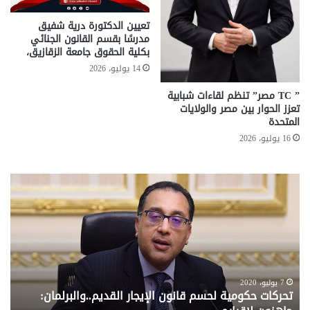
تعيين الدكتورة درية شفيق
مدرسًا بقسم القانون الجنائي
بكلية الحقوق جامعة الزقازيق،
14 يوليو، 2026
” TC مصر” تنظم لقاءات شبابية
تعزز الحوار بين مصر والولايات
المتحدة
16 يوليو، 2026
تحركات
مع
حكومية
الم
لحسم
..
قانون
إلي
الإيجار
الم
القديم..والبرلمان:
الم
جاهزون
للص
لإقراره
من
7 يوليو، 2020
تحركات حكومية لحسم قانون الإيجار القديم..والبرلمان:
م
وزا