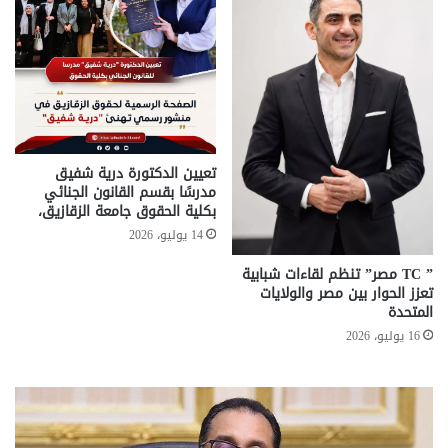
تعيين الدكتورة درية شفيق
مدرسًا بقسم القانون الجنائي
بكلية الحقوق جامعة الزقازيق،
14 يوليو، 2026
” TC مصر” تنظم لقاءات شبابية
تعزز الحوار بين مصر والولايات
المتحدة
16 يوليو، 2026
تحركات
مع
حكومية
الم
لحسم
..