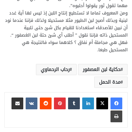
مهما تقول ثور يقولوا أحلبوه”.
ومن المعروف تماما لا تستطيع إنتاج اللبن إذ ليس لها أية غدد
لبنية وبذلك أصبح لبن الطيور مثلا مستحيلا ولذلك فإننا عندما نود
أن نبين للأصدقاء استعدادنا للقيام بكل شئ حتى تلبية
المستحيل ذاته فإننا نقول ” أطلب أي شئ حتة لبن الغصفور “.
فهل هي مجاملة أم نفاق ؟ كلاهما سواء فالنتيجة هي
المستحيل طبعا.
حكاية لبن العصفور
رحاب الرحماوي
مدة الحمل
لينكدإن
بينتيريست
مشاركة عبر البريد
طباعة