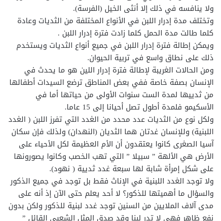
ولا ينافسه في ذلك إلا أنثى الخيل (الفرسة).
وتختلف مدة إدرار اللبن في الأنواع المختلفة من الثديات وعادة
كلما طالت مدة الحمل كلما زادت فترة إدرار اللبن .
ويمكن إطالة فترة إدرار اللبن في جميع أنواع الثديات ويستخدم
ذلك على نطاق واسع في تربية الحيوان.
ومن الحالات الغريبة لإطالة فترة إدرار اللين هو ما يحدث في
الإنسان بصفة خاصة ففي بعض المناطق ترضع السيدات أطفالها
من ثدييها لمدة الست سنوات الأولى من حياتها أما في
الأسكيمو فلمدة أطول تصل أحيانا إلى 15 عاما.
ولكل نوع من الثديات عدد محدد من الغدد التي تفرز اللبن ( الغدد
اللبنية) وللإنسان غدتان هما الثديان (النهدان) ولذلك فإن سكان
آسيا الصغرى كانوا يعتقدون أن الأم العظيمة لكل الأحياء على
الأرض هي الألهة ” سبيلا ” التي تهب الخصب وكانوا يصورونها
على شكل إمرأة شابة لها سبعة غدد ثديية ( نهود).
ولا توجد الغدد اللبنية في الإناث فقط بل توجد في جميع الذكور
والسؤال ما أهميتها للذكور؟ لا أحد يعلم حتى الآن إذ أنه على
مدى آلاف الملايين من السنين توجد غدد لبنية للذكور ولكن بدون
نفع ظاهر فهي لا تدر لبنا وقد صدق المثل الشعبي القائل ”