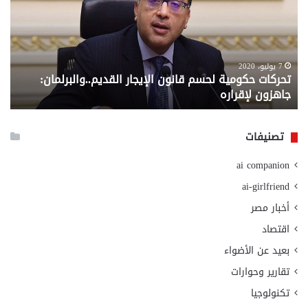
قانون
إلي
الإيجار
الم
القديم..والبرلمان:
الم
جاهزون
للص
لإقراره
من
7 يوليو، 2020
تحركات حكومية لحسم قانون الإيجار القديم..والبرلمان:
م
وزا
جاهزون لإقراره
و
الت
الا
تصنيفات
ai companion
ai-girlfriend
أخبار مصر
اقتصاد
بعيد عن الأضواء
تقارير وحوارات
تكنولوجيا