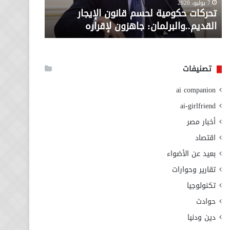
معاش المطلقة .. إليك المستندات
من
نائب
ار
المطلوبة للصرف من وزارة التضامن
ال
وزارة
يطال
الاجتماعي
ال
التضامن
بتعد
الاجتماعي
القا
وصا
العق
تصنيفات
مسئ
عن
ai companion
أموا
التص
ai-girlfriend
أخبار مصر
اقتصاد
بعيد عن الأضواء
تقارير وحوارات
تكنولوجيا
حوادث
دين ودنيا