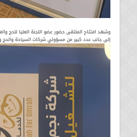
وشهد افتتاح الملتقى حضور عضو اللجنة العليا للحج وال
إلى جانب عدد كبير من مسؤولي شركات السياحة والحج وا