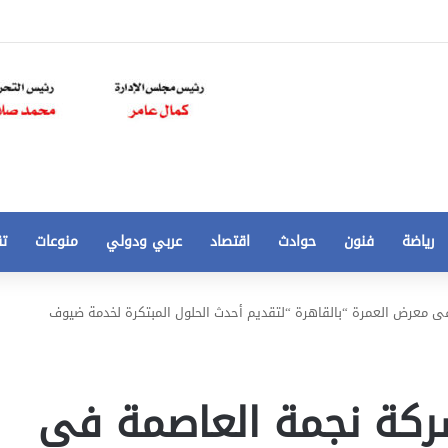
رياضة
فنون
حوادث
اقتصاد
عربي ودولي
منوعات
تق
تحركات
 معرض العمرة “بالقاهرة “لتقديم أحدث الحلول المبتكرة لخدمة ضيوف
حكومية
لحسم
قانون
الإيجار
ركة نجمة العاصمة فى
القديم..والبرلمان:
تخفيض سعر المتر من 250 الي 50 جنيها
جاهزون